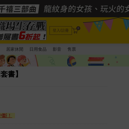
0
登入/註冊
電
居家休閒
日用食品
影音
售票
2套書】
中斷！