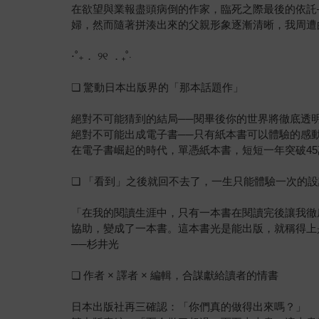
在欲望與業報盡頭病倒的作家，臨死之際最後的依託
婦，然而隨著拼湊出來的父親形象逐漸清晰，我周遭
⋅˚₊． ୨୧ ．₊˚⋅
❏ 驚動日本出版界的「那本話題作」
絕對不可能猜到的結局──閱畢後你的世界將徹底透
絕對不可能出成電子書──只有紙本書可以體驗的感
在電子書崛起的時代，單憑紙本書，短短一年突破45
❏ 「看到」之後就回不去了，一生只能體驗一次的設
「在我的閱讀生涯中，只有一本書在閱讀完後讓我徹
協助，變成了一本書。這本書光是能出版，就稱得上
──杉井光
❏ 作者 × 譯者 × 編輯，合謀獻給讀者的情書
日本出版社再三確認：「你們真的做得出來嗎？」