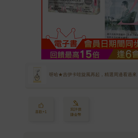
呀哈★吉伊卡哇旋風再起，精選周邊看過來
寫評價
喜歡+1
賺金幣