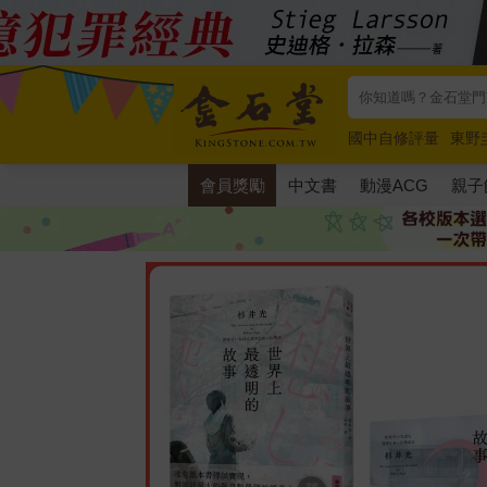
國中自修評量
東野
唯紅花綻放
奧德賽
會員獎勵
中文書
動漫ACG
親子