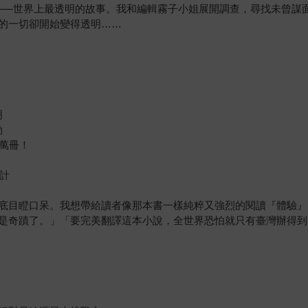
──世界上最透明的故事。我和編輯霧子小姐展開調查，尋找未曾謀
的一切卻開始變得透明……
明
動
萬冊！
計
底目瞪口呆。我想帶給讀者像那本書一樣純粹又強烈的閱讀『體驗』
是奇蹟了。」「要完美翻譯這本小說，全世界恐怕就只有臺灣辦得到