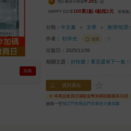
25
預計最高可得金幣
點
?
100累1點 4點抵1元
HAPPY GO享
折抵無
分類：
中文書
＞
文學
＞
推理/犯罪
作者：
杉井光
追蹤
?
出版日：
2025/11/26
相關主題：
好快樂！看完還有下一集｜
加購
貨到通知
※ 本商品會員日滿額金幣加碼回饋最高15倍
搶購一空
預訂門市商品
門市庫存
大量採購