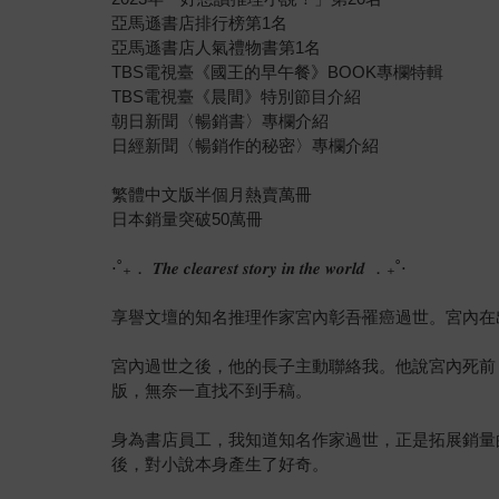
亞馬遜書店排行榜第1名
亞馬遜書店人氣禮物書第1名
TBS電視臺《國王的早午餐》BOOK專欄特輯
TBS電視臺《晨間》特別節目介紹
朝日新聞〈暢銷書〉專欄介紹
日經新聞〈暢銷作的秘密〉專欄介紹
繁體中文版半個月熱賣萬冊
日本銷量突破50萬冊
⋅˚₊． 𝑻𝒉𝒆 𝒄𝒍𝒆𝒂𝒓𝒆𝒔𝒕 𝒔𝒕𝒐𝒓𝒚 𝒊𝒏 𝒕𝒉𝒆 𝒘𝒐𝒓𝒍𝒅 ．₊˚⋅
享譽文壇的知名推理作家宮內彰吾罹癌過世。宮內在
宮內過世之後，他的長子主動聯絡我。他說宮內死前
版，無奈一直找不到手稿。
身為書店員工，我知道知名作家過世，正是拓展銷量
後，對小說本身產生了好奇。