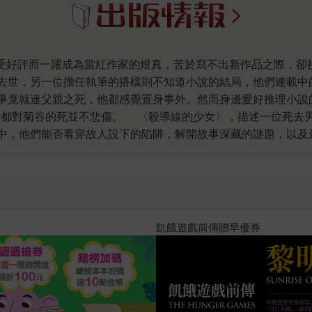
，另一位擔任執筆的搭檔則不知道小說的結局，他們連載中的〈殺導
畢竟就連父親之死，他都感覺置身事外。然而身邊愛好推理小說
位死去男人執行的不可能犯罪。在編輯霧子的幫助下，燈
他們能否看穿故人設下的陷阱，解開故事深藏的謎題，以及最重要的，
想知道不能做電子書到底葫蘆裡賣什麼藥，第二集讀得欲罷不能
以變成了《世界上最透明的故事》系列，但對我來說，無論一二
；那續集就是掙脫牢籠的作者和譯者
。杉井光說：「我一直想寫一本充分運用『書中書』概念，情節
大家拭目以待。」書裡的編輯霧子說：「盡可能跳得更高、更遠
十字殺手【艾迪．弗林系列 前傳
讓人信服，也確實飛躍到了遠超乎讀者想像的彼方，身為編輯期