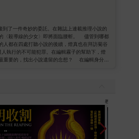
線的少女〉即將面臨腰斬。 儘管到哪都
的人都在四處打聽小說的後續，燈真也在拜訪菊谷
找出小說遺留的念想？ 在編輯身分之
則是想知道跟燈真擁有同樣線索的我，能否在翻到
集最打動我的都是小說家的「為何而寫」。為何而
錯綜複雜的推理小說，這次終於實現了，真是鬆了
，飛躍到遠超乎讀者想像的彼方，然後漂亮著地──
】
世界上最透明的
待著第三集的同時，也希望這本書能在大家的心中