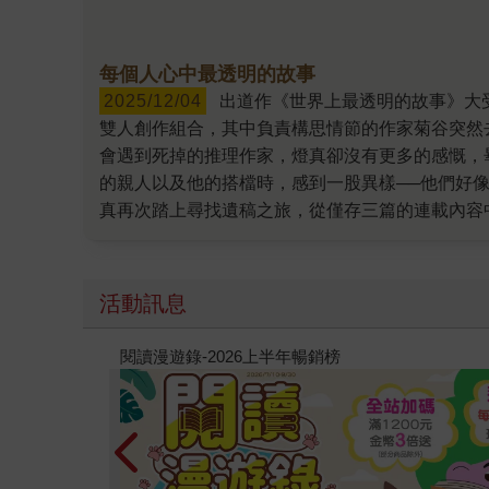
每個人心中最透明的故事
2025/12/04
出道作《世界上最透明的故事》大受好評而一躍成為當紅作家的燈真，苦於寫不出新作品之際，卻接到了一件奇妙的委託。在雜誌上連載推理小說的
雙人創作組合，其中負責構思情節的作家菊谷突然去世
會遇到死掉的推理作家，燈真卻沒有更多的感慨，
的親人以及他的搭檔時，感到一股異樣──他們好像都對菊谷的死並不悲傷。 〈殺導線的少女〉，描述一
真再次踏上尋找遺稿之旅，從僅存三篇的連載內容中，
前僅僅作為讀者的我，第一集著迷般讀下去是因為
下一頁前就先看出答案？也許只是沿用同樣設定所
寫，這是故事中的故事，只存在作者心中，所以最透明的故事。 若說前集是作者與譯者攜手打造的完美牢籠，把自己關進裡面
活動訊息
展現真正實力，聯手共織「世界上最溫柔的謊言」
一口氣。結局既『讓人驚豔』又『讓人信服』，請
教場電影版
這才是推理小說。」這本書確實做到了讓人驚豔又
漂亮著地。