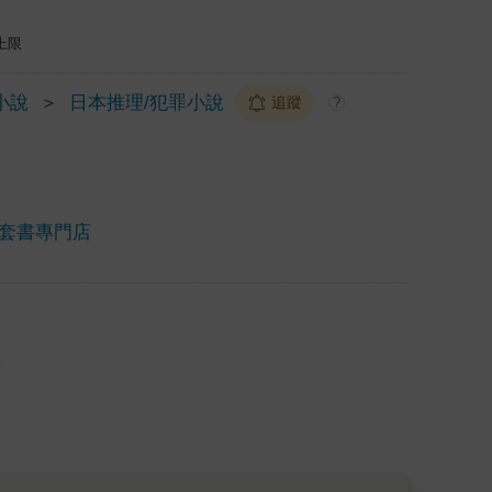
上限
小說
＞
日本推理/犯罪小說
追蹤
?
套書專門店