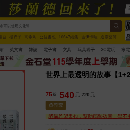
圭吾
楊双子
高希均
公益書包
16647續集
吉伊卡哇
通靈藥師
路邊攤新作
馬斯克
玩具總動員5
超慢跑
館
英文書
雜誌
電子書
文具
玩具親子
3C電玩
家
世界上最透明的故事【1+
540
75
折
元
720
元
買整套
認購希望書包，幫助弱勢孩童上學不