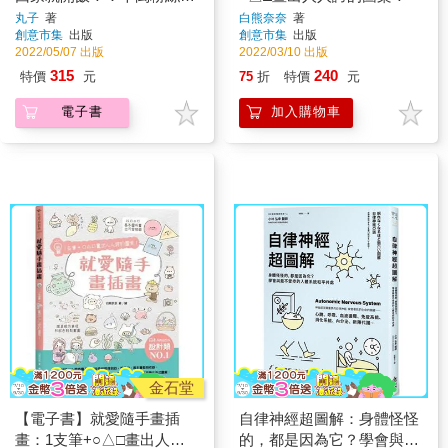
說讚的零失敗快速料理＋甜
丸子
著
白熊奈奈
著
創意市集
出版
創意市集
出版
點，超人氣秒殺食譜100+
2022/05/07 出版
2022/03/10 出版
315
240
特價
元
75
折
特價
元
電子書
加入購物車
金石堂
【電子書】就愛隨手畫插
自律神經超圖解：身體怪怪
畫：1支筆+○△□畫出人人
的，都是因為它？學會與最