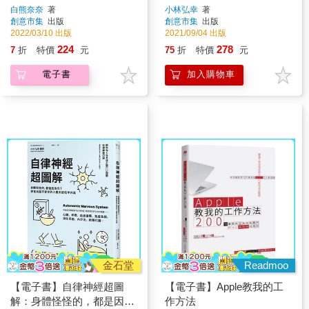
誇的圖案！
不受控的人體系統和平共處
白熊奈奈
著
小林弘幸
著
創意市集
出版
創意市集
出版
2022/03/10 出版
2021/09/04 出版
224
278
7
折
特價
元
75
折
特價
元
電子書
加入購物車
金石堂
Readmoo
【電子書】自律神經超圖
【電子書】Apple教我的工
解：身體怪怪的，都是因為
作方法