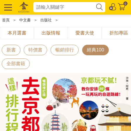
0
首頁
＞
中文書
＞
出版社
＞
本月選書
出版情報
愛書大使
折扣專區
新書
特價書
暢銷排行
經典100
全部書籍