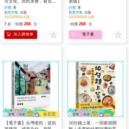
市文化、庶民美食，看見最
新版】
懷念的時代故事，尋訪最道
許傑
著
許傑
著
創意市集
出版
創意市集
出版
地的台灣味【暢銷新版】
2022/09/08 出版
2022/09/08 出版
266
266
7
折
特價
元
特價
元
加入購物車
電子書
金石堂
【電子書】台灣老街：從街
10分鐘上菜，一回家就開
屋建築、城市文化、庶民美
飯！千萬粉絲都說讚的零失