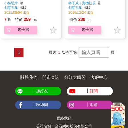
它？學會與最不受控的人體
小林弘幸
著
林子威｜海獺社長
著
創意市集
出版
創意市集
出版
系統和平共處
2021/09/04 出版
2016/12/24 出版
259
238
7
折
特價
元
特價
元
電子書
電子書
1
頁數
1
/1
移至第
頁
關於我們
門市查詢
分紅大聯盟
客服中心
加好友
訂閱
粉絲團
追蹤
聯絡我們
公司名稱：金石網絡股份有限公司