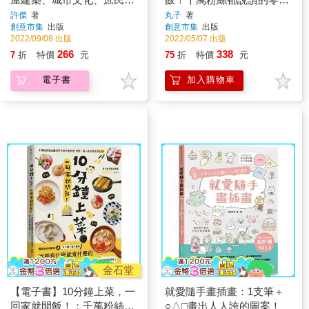
食，看見最懷念的時代故
敗快速料理＋甜點，超人氣
許傑
著
丸子
著
創意市集
出版
創意市集
出版
事，尋訪最道地的台灣味
秒殺食譜100＋
2022/09/08 出版
2022/05/07 出版
266
338
7
折
特價
元
75
折
特價
元
電子書
加入購物車
金石堂
【電子書】10分鐘上菜，一
就愛隨手畫插畫：1支筆＋
回家就開飯！：千萬粉絲都
○△□畫出人人誇的圖案！