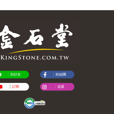
加好友
粉絲團
訂閱
追蹤