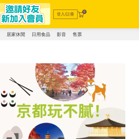
0
登入/註冊
電
居家休閒
日用食品
影音
售票