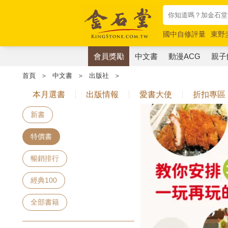
國中自修評量
東野
唯紅花綻放
奧德賽
會員獎勵
中文書
動漫ACG
親子
首頁
＞
中文書
＞
出版社
＞
本月選書
出版情報
愛書大使
折扣專區
新書
特價書
暢銷排行
經典100
全部書籍