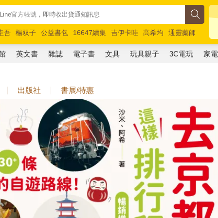
圭吾
楊双子
公益書包
16647續集
吉伊卡哇
高希均
通靈藥師
路邊攤新作
馬斯克
玩具總動員5
超慢跑
館
英文書
雜誌
電子書
文具
玩具親子
3C電玩
家
出版社
書展/特惠