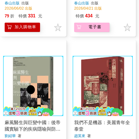
春山出版
出版
春山出版
出版
2026/06/02 出版
2026/04/21 出版
331
434
79
折
特價
元
特價
元
加入購物車
電子書
麻風醫生與巨變中國：後帝
我們不是機器：美麗青年全
國實驗下的疾病隱喻與防疫
泰壹
歷史（新版）
劉紹華
著
趙英來
著