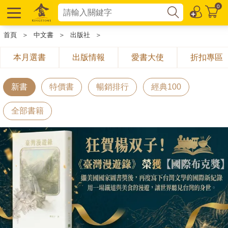
0
首頁
＞
中文書
＞
出版社
＞
本月選書
出版情報
愛書大使
折扣專區
新書
特價書
暢銷排行
經典100
全部書籍