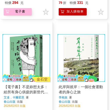
294
331
特價
元
79
折
特價
元
電子書
加入購物車
金石堂
【電子書】不是妳想太多：
此岸與彼岸：一個社會運動
給所有身心俱疲的新世代中
者的身心之旅
年女性
艾達．卡爾霍恩
著
李根政
著
春山出版
出版
春山出版
出版
2026/02/03 出版
2026/02/03 出版