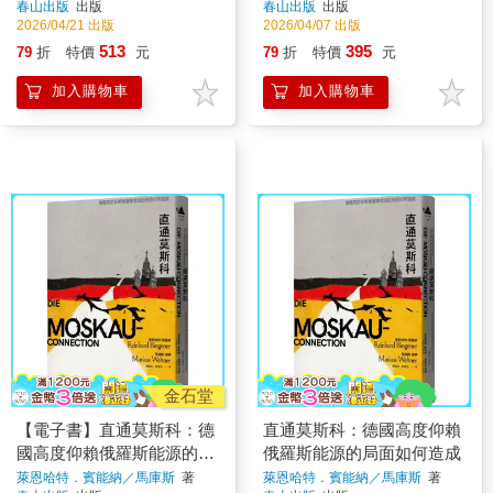
春山出版
出版
春山出版
出版
2026/04/21 出版
2026/04/07 出版
513
395
79
折
特價
元
79
折
特價
元
加入購物車
加入購物車
金石堂
【電子書】直通莫斯科：德
直通莫斯科：德國高度仰賴
國高度仰賴俄羅斯能源的局
俄羅斯能源的局面如何造成
面如何造成
萊恩哈特．賓能納／馬庫斯
著
萊恩哈特．賓能納／馬庫斯
著