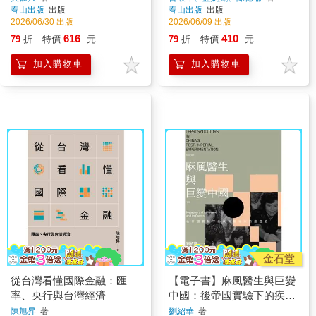
春山出版
出版
春山出版
出版
2026/06/30 出版
2026/06/09 出版
616
410
79
折
特價
元
79
折
特價
元
加入購物車
加入購物車
金石堂
從台灣看懂國際金融：匯
【電子書】麻風醫生與巨變
率、央行與台灣經濟
中國：後帝國實驗下的疾病
隱喻與防疫歷史
陳旭昇
著
劉紹華
著