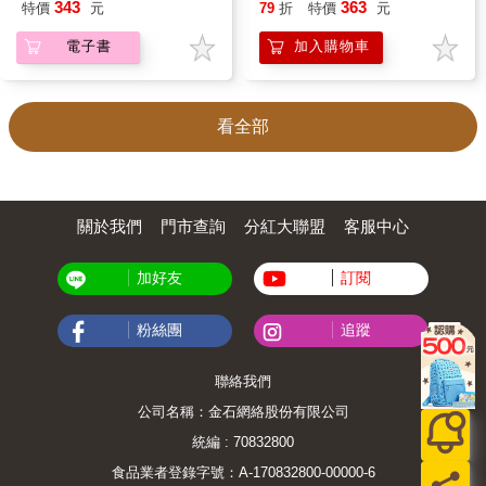
343
363
特價
元
79
折
特價
元
電子書
加入購物車
看全部
關於我們
門市查詢
分紅大聯盟
客服中心
加好友
訂閱
粉絲團
追蹤
聯絡我們
公司名稱：金石網絡股份有限公司
統編 : 70832800
食品業者登錄字號：A-170832800-00000-6