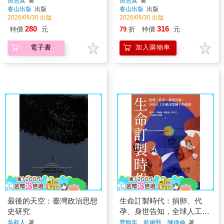
房慧真
著
房慧真
著
春山出版
出版
春山出版
出版
2026/06/30 出版
2026/06/30 出版
280
316
特價
元
79
折
特價
元
電子書
加入購物車
最後的天空：臺灣政治思想
生命訂製時代：捐卵、代
史研究
孕、身世告知，全球人工生
殖產業鏈下的臺灣
吳叡人
著
曹馥年、藍婉甄、陳德倫
著