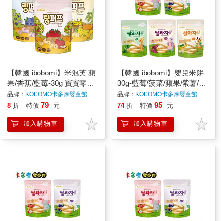
【韓國 ibobomi】米泡芙 蘋
【韓國 ibobomi】嬰兒米餅
果/香蕉/藍莓-30g 寶寶零食
30g-藍莓/菠菜/蘋果/紫薯/香
寶寶餅乾 寶寶點心 12m+
蕉 寶寶餅乾 寶寶零食 嬰兒
品牌：
KODOMO卡多摩嬰童館
品牌：
KODOMO卡多摩嬰童館
原廠公司貨｜卡多摩
零食｜卡多摩
79
95
8
折
特價
元
74
折
特價
元
加入購物車
加入購物車