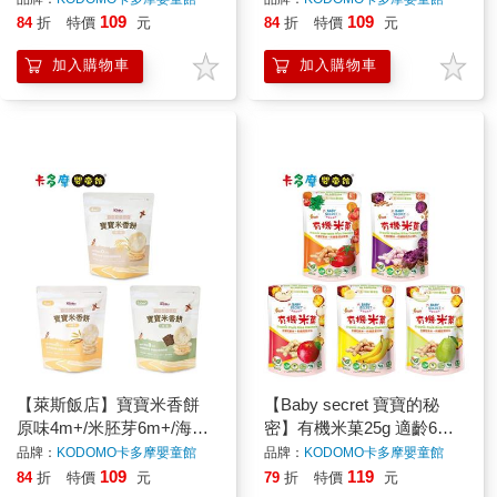
糖 無添加｜卡多摩
糖 無添加｜卡多摩
109
109
84
折
特價
元
84
折
特價
元
加入購物車
加入購物車
【萊斯飯店】寶寶米香餅
【Baby secret 寶寶的秘
原味4m+/米胚芽6m+/海苔
密】有機米菓25g 適齡6m+
12m+ 30g 米餅 寶寶米餅 無
寶寶米餅 原廠公司貨｜卡
品牌：
KODOMO卡多摩嬰童館
品牌：
KODOMO卡多摩嬰童館
糖 無添加｜卡多摩
多摩
109
119
84
折
特價
元
79
折
特價
元