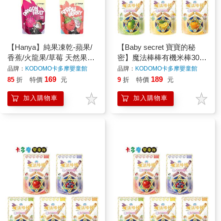
【Hanya】純果凍乾-蘋果/
【Baby secret 寶寶的秘
香蕉/火龍果/草莓 天然果乾
密】魔法棒棒有機米棒30g
水果凍乾 原廠公司貨｜卡
(9m+) 5種口味可選 寶寶米
品牌：
KODOMO卡多摩嬰童館
品牌：
KODOMO卡多摩嬰童館
多摩
餅 原廠公司貨｜卡多摩
169
189
85
折
特價
元
9
折
特價
元
加入購物車
加入購物車