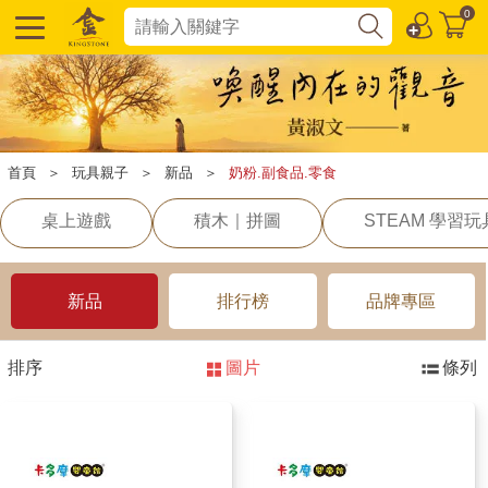
0
首頁
＞
玩具親子
＞
新品
＞
奶粉.副食品.零食
桌上遊戲
積木｜拼圖
STEAM 學習玩
新品
排行榜
品牌專區
排序
圖片
條列