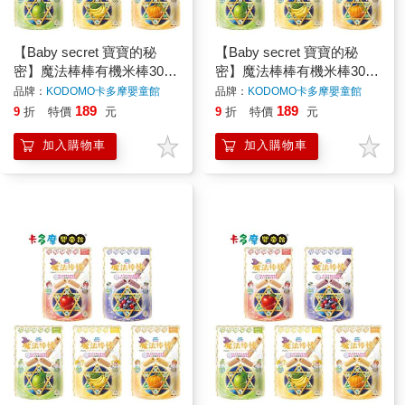
【Baby secret 寶寶的秘
【Baby secret 寶寶的秘
密】魔法棒棒有機米棒30g
密】魔法棒棒有機米棒30g
(9m+) 5種口味可選 寶寶米
(9m+) 5種口味可選 寶寶米
品牌：
KODOMO卡多摩嬰童館
品牌：
KODOMO卡多摩嬰童館
餅 原廠公司貨｜卡多摩
餅 原廠公司貨｜卡多摩
189
189
9
折
特價
元
9
折
特價
元
加入購物車
加入購物車