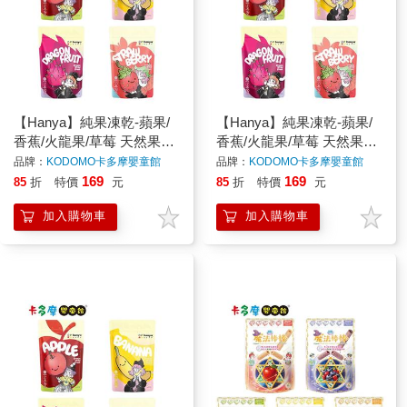
【Hanya】純果凍乾-蘋果/
【Hanya】純果凍乾-蘋果/
香蕉/火龍果/草莓 天然果乾
香蕉/火龍果/草莓 天然果乾
水果凍乾 原廠公司貨｜卡
水果凍乾 原廠公司貨｜卡
品牌：
KODOMO卡多摩嬰童館
品牌：
KODOMO卡多摩嬰童館
多摩
多摩
169
169
85
折
特價
元
85
折
特價
元
加入購物車
加入購物車