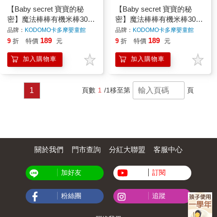
【Baby secret 寶寶的秘
【Baby secret 寶寶的秘
密】魔法棒棒有機米棒30g
密】魔法棒棒有機米棒30g
(9m+) 5種口味可選 寶寶米
(9m+) 5種口味可選 寶寶米
品牌：
KODOMO卡多摩嬰童館
品牌：
KODOMO卡多摩嬰童館
餅 原廠公司貨｜卡多摩
餅 原廠公司貨｜卡多摩
189
189
9
折
特價
元
9
折
特價
元
加入購物車
加入購物車
1
頁數
1
/1
移至第
頁
關於我們
門市查詢
分紅大聯盟
客服中心
加好友
訂閱
粉絲團
追蹤