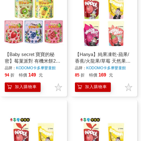
【Baby secret 寶寶的秘
【Hanya】純果凍乾-蘋果/
密】莓菓派對 有機米餅25g
香蕉/火龍果/草莓 天然果乾
(12m+可食用) 寶寶米餅｜
水果凍乾 原廠公司貨｜卡
品牌：
KODOMO卡多摩嬰童館
品牌：
KODOMO卡多摩嬰童館
卡多摩
多摩
149
169
94
折
特價
元
85
折
特價
元
加入購物車
加入購物車