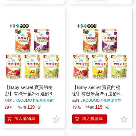
【Baby secret 寶寶的秘
【Baby secret 寶寶的秘
密】有機米菓25g 適齡6m+
密】有機米菓25g 適齡6m+
寶寶米餅 原廠公司貨｜卡
寶寶米餅 原廠公司貨｜卡
品牌：
KODOMO卡多摩嬰童館
品牌：
KODOMO卡多摩嬰童館
多摩
多摩
119
119
79
折
特價
元
79
折
特價
元
加入購物車
加入購物車