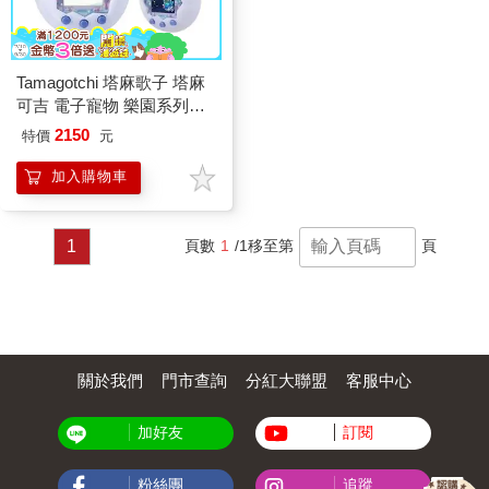
Tamagotchi 塔麻歌子 塔麻
可吉 電子寵物 樂園系列
（極地冰雪）
2150
特價
元
加入購物車
1
頁數
1
/1
移至第
頁
關於我們
門市查詢
分紅大聯盟
客服中心
加好友
訂閱
粉絲團
追蹤