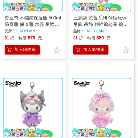
史迪奇 不鏽鋼保溫瓶 500ml
三麗鷗 芭蕾系列 伸縮玩偶
隨身瓶 保冷瓶 水壺 星際寶
吊飾 吊飾 伸縮鑰匙圈 鑰匙
貝 Stitch Skater
圈 造型鑰匙圈 娃娃 絨毛玩
品牌：
CIAOYUAN
品牌：
CIAOYUAN
偶 美樂蒂 酷洛米 彼安諾
870
880
81
折
特價
元
81
折
特價
元
加入購物車
加入購物車