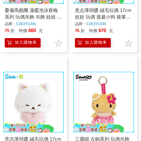
憂傷馬戲團 溫暖泡沫夜晚
意志薄弱醬 絨毛玩偶 17cm
系列 玩偶吊飾 吊飾 娃娃 絨
娃娃 玩偶 逃避小狗 後輩小
毛玩偶 夏波 波波 波波兔
貓 Ishiyowa Chan San-X
品牌：
CIAOYUAN
品牌：
CIAOYUAN
San-X
660
670
75
折
特價
元
76
折
特價
元
加入購物車
加入購物車
意志薄弱醬 絨毛玩偶 17cm
三麗鷗 古銅系列 玩偶吊飾