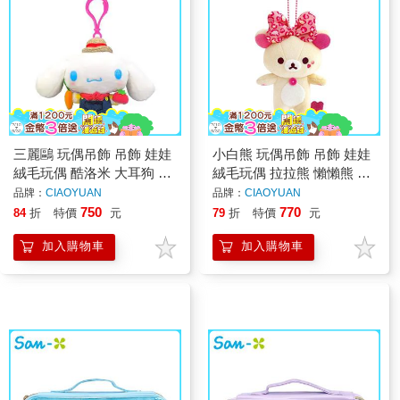
三麗鷗 玩偶吊飾 吊飾 娃娃
小白熊 玩偶吊飾 吊飾 娃娃
絨毛玩偶 酷洛米 大耳狗 布
絨毛玩偶 拉拉熊 懶懶熊 懶
丁狗 帕恰狗 人魚漢頓
熊妹 Rilakkuma San-X
品牌：
CIAOYUAN
品牌：
CIAOYUAN
750
770
84
折
特價
元
79
折
特價
元
加入購物車
加入購物車