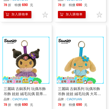
690
690
78
折
特價
元
78
折
特價
元
加入購物車
加入購物車
三麗鷗 古銅系列 玩偶吊飾
三麗鷗 古銅系列 玩偶吊飾
吊飾 娃娃 絨毛玩偶 凱蒂貓
吊飾 娃娃 絨毛玩偶 大耳狗
美樂蒂 酷洛米
布丁狗 人魚漢頓 花小兔
品牌：
CIAOYUAN
品牌：
CIAOYUAN
690
690
78
折
特價
元
78
折
特價
元