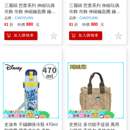
三麗鷗 芭蕾系列 伸縮玩偶
三麗鷗 芭蕾系列 伸縮玩偶
吊飾 吊飾 伸縮鑰匙圈 鑰匙
吊飾 吊飾 伸縮鑰匙圈 鑰匙
圈 造型鑰匙圈 娃娃 絨毛玩
圈 造型鑰匙圈 娃娃 絨毛玩
品牌：
CIAOYUAN
品牌：
CIAOYUAN
偶 美樂蒂 酷洛米 彼安諾
偶 美樂蒂 酷洛米 彼安諾
880
880
81
折
特價
元
81
折
特價
元
加入購物車
加入購物車
史迪奇 不鏽鋼保冷瓶 470ml
史努比 多功能手提袋 萬用