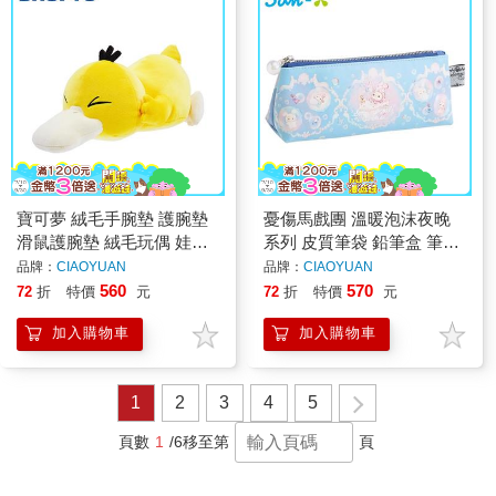
寶可夢 絨毛手腕墊 護腕墊
憂傷馬戲團 溫暖泡沫夜晚
滑鼠護腕墊 絨毛玩偶 娃娃
系列 皮質筆袋 鉛筆盒 筆袋
皮卡丘 卡比獸 神奇寶貝
夏波 波波 波波兔 San-X
品牌：
CIAOYUAN
品牌：
CIAOYUAN
560
570
72
折
特價
元
72
折
特價
元
加入購物車
加入購物車
1
2
3
4
5
頁數
1
/6
移至第
頁