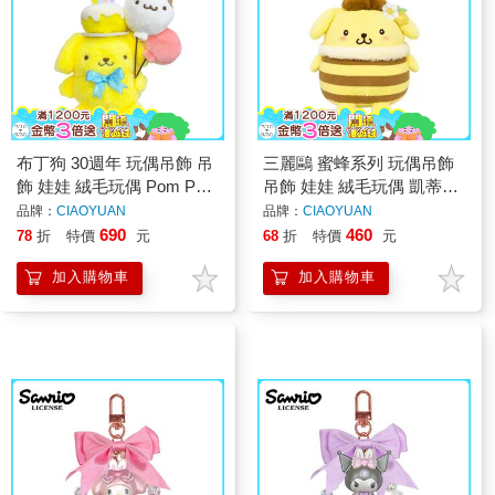
布丁狗 30週年 玩偶吊飾 吊
三麗鷗 蜜蜂系列 玩偶吊飾
飾 娃娃 絨毛玩偶 Pom Pom
吊飾 娃娃 絨毛玩偶 凱蒂貓
Purin 三麗鷗 Sanrio
美樂蒂 布丁狗 大耳狗 酷洛
品牌：
CIAOYUAN
品牌：
CIAOYUAN
米
690
460
78
折
特價
元
68
折
特價
元
加入購物車
加入購物車