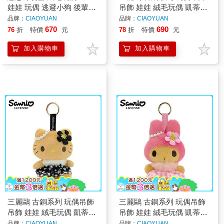
娃娃 玩偶 逃避小狗 後輩小
吊飾 娃娃 絨毛玩偶 凱蒂貓
貓 Ishiyowa Chan San-X
美樂蒂 酷洛米
品牌：
CIAOYUAN
品牌：
CIAOYUAN
670
690
76
折
特價
元
78
折
特價
元
加入購物車
加入購物車
三麗鷗 古銅系列 玩偶吊飾
三麗鷗 古銅系列 玩偶吊飾
吊飾 娃娃 絨毛玩偶 凱蒂貓
吊飾 娃娃 絨毛玩偶 凱蒂貓
美樂蒂 酷洛米
美樂蒂 酷洛米
品牌：
CIAOYUAN
品牌：
CIAOYUAN