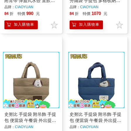
附背帶 彈蓋式水壺 直飲式
分隔袋 手提包 多格收納包
水壺 星際寶貝 Stitch
大容量手提袋 尼龍加棉
品牌：
CIAOYUAN
品牌：
CIAOYUAN
Snoopy
990
1070
84
折
特價
元
84
折
特價
元
加入購物車
加入購物車
史努比 手提袋 附吊飾 手提
史努比 手提袋 附吊飾 手提
包 便當袋 午餐袋 外出提袋
包 便當袋 午餐袋 外出提袋
尼龍加棉 奧拉夫 Snoopy
尼龍加棉 奧拉夫 Snoopy
品牌：
CIAOYUAN
品牌：
CIAOYUAN