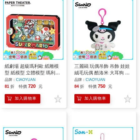
紙劇場 超級瑪利歐 紙雕模
三麗鷗 玩偶吊飾 吊飾 娃娃
型 紙模型 立體模型 瑪利歐
絨毛玩偶 酷洛米 大耳狗 布
耀西 任天堂 PAPER
丁狗 帕恰狗 人魚漢頓
品牌：
CIAOYUAN
品牌：
CIAOYUAN
THEATER
720
750
81
折
特價
元
84
折
特價
元
加入購物車
加入購物車