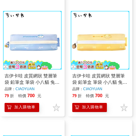
吉伊卡哇 皮質網狀 雙層筆
吉伊卡哇 皮質網狀 雙層筆
袋 鉛筆盒 筆袋 小八貓 兔兔
袋 鉛筆盒 筆袋 小八貓 兔兔
Chiikawa
Chiikawa
品牌：
CIAOYUAN
品牌：
CIAOYUAN
700
700
79
折
特價
元
79
折
特價
元
加入購物車
加入購物車