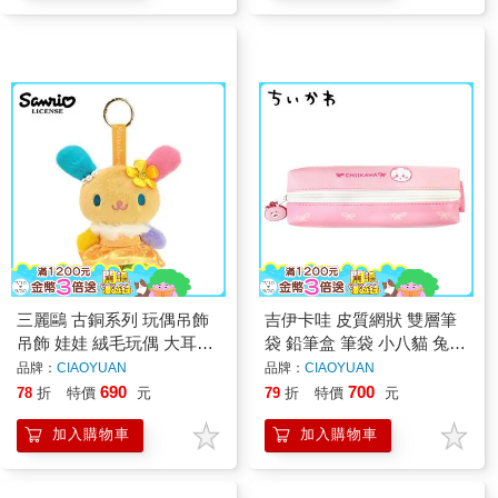
三麗鷗 古銅系列 玩偶吊飾
吉伊卡哇 皮質網狀 雙層筆
吊飾 娃娃 絨毛玩偶 大耳狗
袋 鉛筆盒 筆袋 小八貓 兔兔
布丁狗 人魚漢頓 花小兔
Chiikawa
品牌：
CIAOYUAN
品牌：
CIAOYUAN
690
700
78
折
特價
元
79
折
特價
元
加入購物車
加入購物車