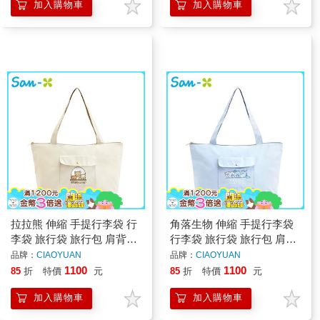
加入購物車
加入購物車
拉拉熊 伸縮 手提行李袋 行
角落生物 伸縮 手提行李袋
李袋 旅行袋 旅行包 肩背袋
行李袋 旅行袋 旅行包 肩背
側背包 超大容量 懶懶熊
袋 側背包 超大容量 角落小
品牌：
CIAOYUAN
品牌：
CIAOYUAN
Rilakkuma San-X
夥伴 San-X
1100
1100
85
折
特價
元
85
折
特價
元
加入購物車
加入購物車