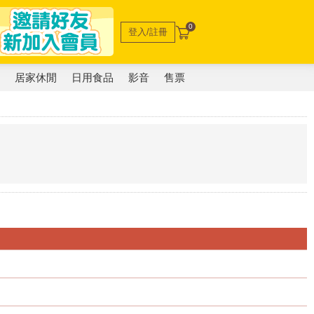
0
登入/註冊
電
居家休閒
日用食品
影音
售票