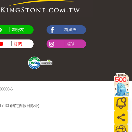
加好友
粉絲團
訂閱
追蹤
000-6
~17:30 (國定例假日除外)