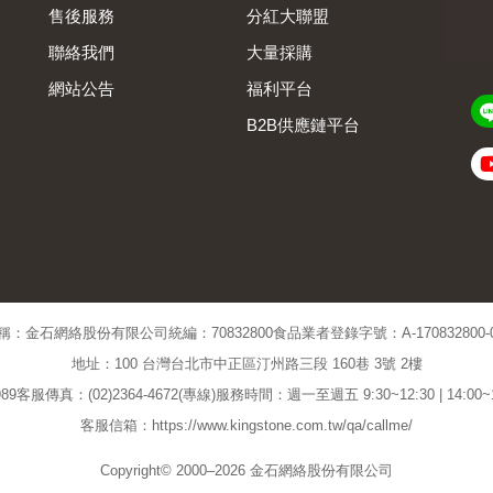
售後服務
分紅大聯盟
聯絡我們
大量採購
網站公告
福利平台
B2B供應鏈平台
Admin
稱：金石網絡股份有限公司
統編：70832800
食品業者登錄字號：A-170832800-00
地址：100 台灣台北市中正區汀州路三段 160巷 3號 2樓
89
客服傳真：(02)2364-4672(專線)
服務時間：週一至週五 9:30~12:30 | 14:00
客服信箱：https://www.kingstone.com.tw/qa/callme/
Copyright© 2000–2026 金石網絡股份有限公司