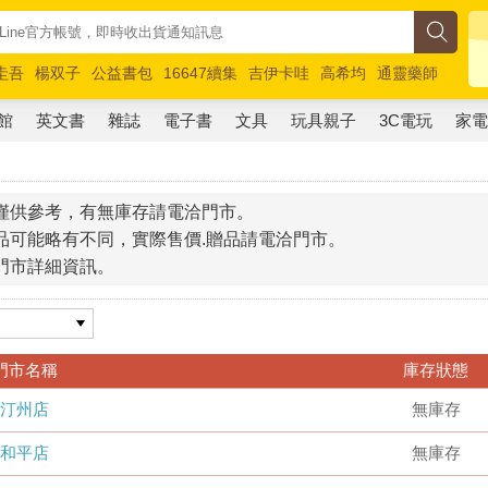
圭吾
楊双子
公益書包
16647續集
吉伊卡哇
高希均
通靈藥師
路邊攤新作
馬斯克
玩具總動員5
超慢跑
館
英文書
雜誌
電子書
文具
玩具親子
3C電玩
家
僅供參考，有無庫存請電洽門市。
品可能略有不同，實際售價.贈品請電洽門市。
門市詳細資訊。
門市名稱
庫存狀態
汀州店
無庫存
和平店
無庫存