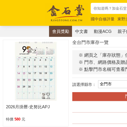
國中自修評量
東野
唯紅花綻放
奧德賽
會員獎勵
中文書
動漫ACG
親子
全台門市庫存一覽
※ 網頁之「庫存狀態」
※ 門市、網路價格及贈
※ 點擊門市名稱可查看
請選擇縣市：
2026月掛曆-史努比APJ
特價
580
元