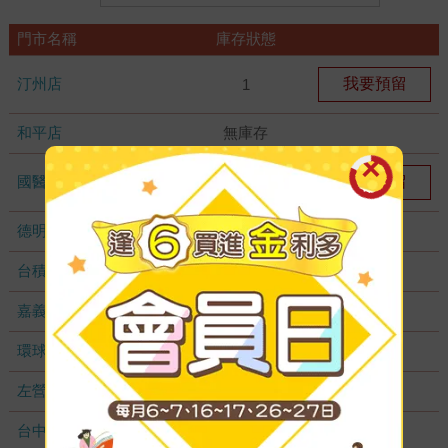
門市名稱
庫存狀態
汀州店
我要預留
1
和平店
無庫存
國醫加盟店
我要預留
5
德明加盟店
無庫存
台積店
無庫存
嘉義耐斯店
無庫存
環球店
無庫存
左營店
無庫存
台中秀泰店
無庫存