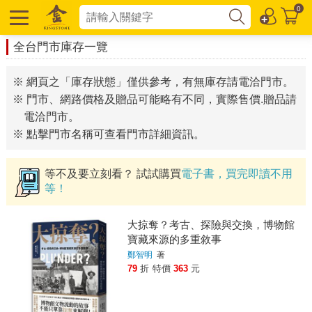
0
全台門市庫存一覽
※ 網頁之「庫存狀態」僅供參考，有無庫存請電洽門市。
※ 門市、網路價格及贈品可能略有不同，實際售價.贈品請
電洽門市。
※ 點擊門市名稱可查看門市詳細資訊。
等不及要立刻看？ 試試購買
電子書，買完即讀不用
等！
大掠奪？考古、探險與交換，博物館
寶藏來源的多重敘事
鄭智明
著
79
折
特價
363
元