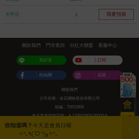
大甲店
我要預留
1
關於我們
門市查詢
分紅大聯盟
客服中心
加好友
訂閱
粉絲團
追蹤
聯絡我們
公司名稱：金石網絡股份有限公司
會
統編 : 70832800
食品業者登錄字號：A-170832800-00000-6
員
Copyright© 2000–2026 金石網絡股份有限公司
你知道嗎？
今天是會員日喔
日
0806_a861311
✧*｡٩(ˊᗜˋ*)و✧*｡