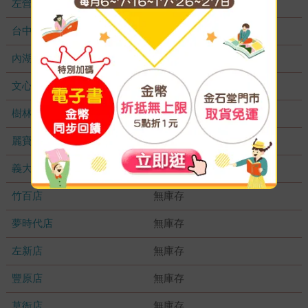
左營店
無庫存
台中秀泰店
無庫存
內湖大潤發
無庫存
文心店
無庫存
樹林店
無庫存
麗寶店
無庫存
義大店
無庫存
竹百店
無庫存
夢時代店
無庫存
左新店
無庫存
豐原店
無庫存
草衙店
無庫存