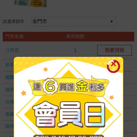
請選擇縣市：
門市名稱
庫存狀態
汀州店
我要預留
1
和平店
無庫存
國醫加盟店
無庫存
德明加盟店
無庫存
台積店
無庫存
嘉義耐斯店
無庫存
環球店
無庫存