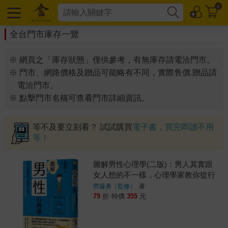
0
全台門市庫存一覽
※ 網頁之「庫存狀態」僅供參考，有無庫存請電洽門市。
※ 門市、網路價格及贈品可能略有不同，實際售價.贈品請
電洽門市。
※ 點擊門市名稱可查看門市詳細資訊。
等不及要立刻看？ 試試購買
電子書，買完即讀不用
等！
圖解男性心理學(二版)：男人其實跟
女人想的不一樣，心理學家教你從行
為、習慣與性格讀懂男性的真實想法
齊藤勇（監修）
著
79
折
特價
355
元