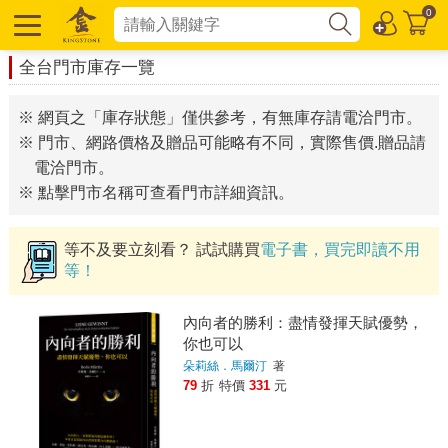
0
全台門市庫存一覽
※ 網頁之「庫存狀態」僅供參考，有無庫存請電洽門市。
※ 門市、網路價格及贈品可能略有不同，實際售價.贈品請
電洽門市。
※ 點擊門市名稱可查看門市詳細資訊。
等不及要立刻看？ 試試購買
電子書，買完即讀不用
等！
內向者的勝利：盡情發揮天賦優勢，
你也可以
朵莉絲．馬爾汀
著
79
折
特價
331
元