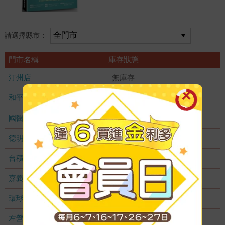
請選擇縣市：
門市名稱
庫存狀態
汀州店
無庫存
和平店
無庫存
國醫加盟店
無庫存
德明加盟店
無庫存
台積店
無庫存
嘉義耐斯店
無庫存
環球店
無庫存
左營店
無庫存