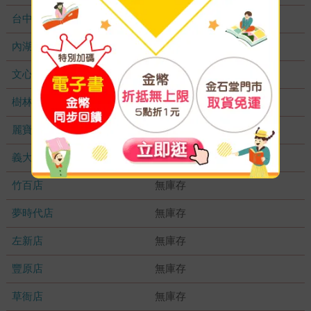
台中秀泰店
無庫存
內湖大潤發
無庫存
文心店
無庫存
樹林店
無庫存
麗寶店
無庫存
義大店
無庫存
竹百店
無庫存
夢時代店
無庫存
左新店
無庫存
豐原店
無庫存
草衙店
無庫存