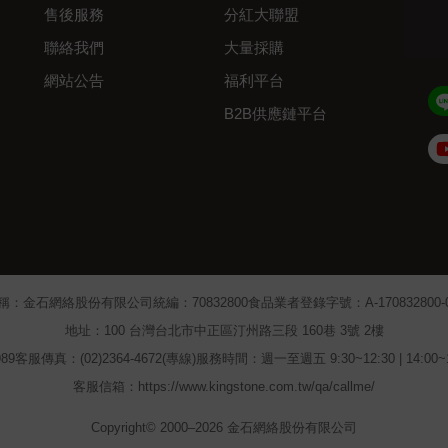
售後服務
分紅大聯盟
聯絡我們
大量採購
網站公告
福利平台
B2B供應鏈平台
Admin
稱：金石網絡股份有限公司
統編：70832800
食品業者登錄字號：A-170832800-00
地址：100 台灣台北市中正區汀州路三段 160巷 3號 2樓
89
客服傳真：(02)2364-4672(專線)
服務時間：週一至週五 9:30~12:30 | 14:00
客服信箱：https://www.kingstone.com.tw/qa/callme/
Copyright© 2000–2026 金石網絡股份有限公司