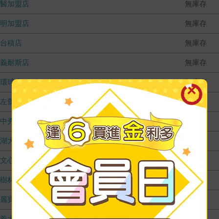
國醫加盟店
無庫存
德明加盟店
無庫存
台積店
無庫存
嘉義耐斯店
無庫存
環球店
無庫存
左營店
無庫存
台中秀泰店
無庫存
內湖大潤發
無庫存
文心店
無庫存
樹林店
無庫存
麗寶店
無庫存
義大店
無庫存