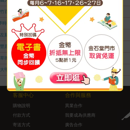
竹百店
無庫存
夢時代店
無庫存
左新店
無庫存
豐原店
無庫存
草衙店
無庫存
大甲店
無庫存
客服中心
合作與服務
購物說明
異業合作
付款方式
我要成為供應商
寄送方式
廣告合作