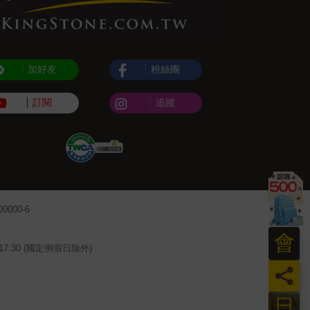
加好友
粉絲團
訂閱
追蹤
000-6
會
~17:30 (國定例假日除外)
員
日