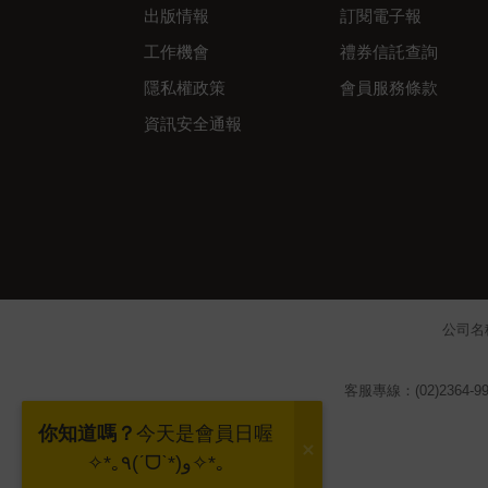
出版情報
訂閱電子報
工作機會
禮券信託查詢
隱私權政策
會員服務條款
資訊安全通報
公司名
客服專線：(02)2364-99
你知道嗎？
今天是會員日喔
✧*｡٩(ˊᗜˋ*)و✧*｡