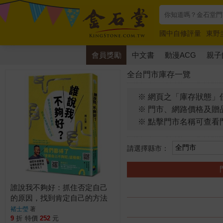
國中自修評量
東野
唯紅花綻放
奧德賽
會員獎勵
中文書
動漫ACG
親子
全台門市庫存一覽
※ 網頁之「庫存狀態」
※ 門市、網路價格及贈
※ 點擊門市名稱可查看
請選擇縣市：
誰說我不夠好：抓住否定自己
的原因，找到肯定自己的方法
褚士瑩
著
9
折
特價
252
元