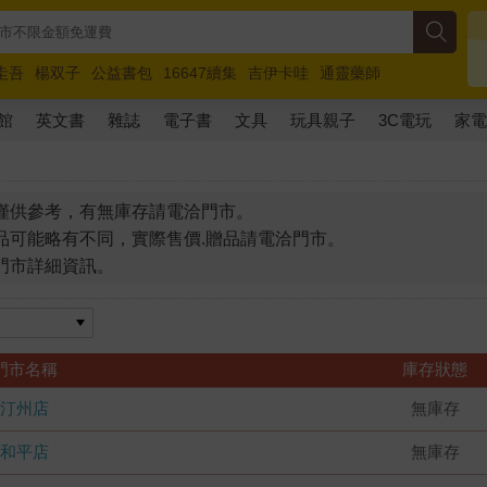
圭吾
楊双子
公益書包
16647續集
吉伊卡哇
通靈藥師
路邊攤新作
馬斯克
玩具總動員5
超慢跑
館
英文書
雜誌
電子書
文具
玩具親子
3C電玩
家
僅供參考，有無庫存請電洽門市。
品可能略有不同，實際售價.贈品請電洽門市。
門市詳細資訊。
門市名稱
庫存狀態
汀州店
無庫存
和平店
無庫存