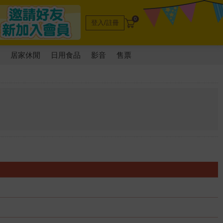
0
登入/註冊
電
居家休閒
日用食品
影音
售票