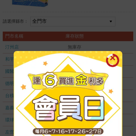
請選擇縣市：
門市名稱
庫存狀態
汀州店
無庫存
和平店
無庫存
國醫加盟店
無庫存
德明加盟店
無庫存
台積店
無庫存
嘉義耐斯店
無庫存
環球店
無庫存
左營店
無庫存