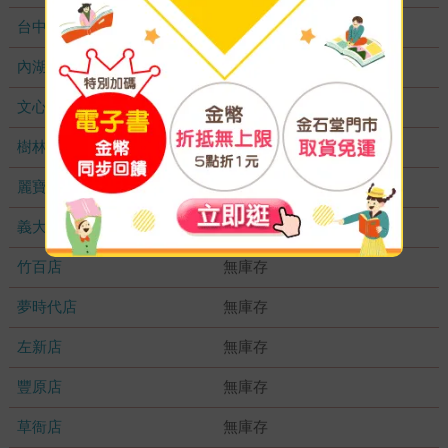
台中秀泰店
無庫存
內湖大潤發
無庫存
文心店
無庫存
樹林店
無庫存
麗寶店
無庫存
義大店
無庫存
竹百店
無庫存
夢時代店
無庫存
左新店
無庫存
豐原店
無庫存
草衙店
無庫存