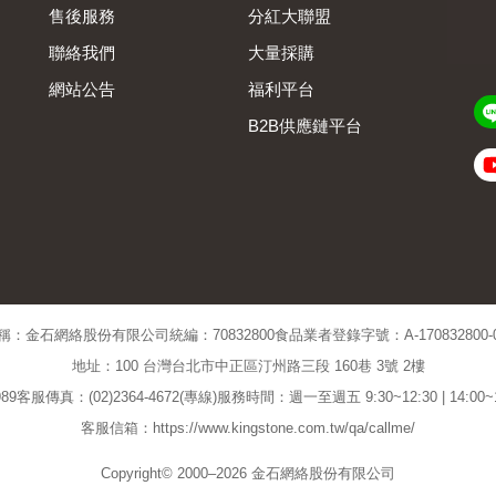
售後服務
分紅大聯盟
聯絡我們
大量採購
網站公告
福利平台
B2B供應鏈平台
Admin
稱：金石網絡股份有限公司
統編：70832800
食品業者登錄字號：A-170832800-00
地址：100 台灣台北市中正區汀州路三段 160巷 3號 2樓
89
客服傳真：(02)2364-4672(專線)
服務時間：週一至週五 9:30~12:30 | 14:00
客服信箱：https://www.kingstone.com.tw/qa/callme/
Copyright© 2000–2026 金石網絡股份有限公司