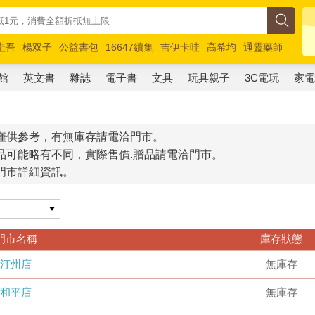
圭吾
楊双子
公益書包
16647續集
吉伊卡哇
高希均
通靈藥師
路邊攤新作
馬斯克
玩具總動員5
超慢跑
館
英文書
雜誌
電子書
文具
玩具親子
3C電玩
家
僅供參考，有無庫存請電洽門市。
品可能略有不同，實際售價.贈品請電洽門市。
門市詳細資訊。
門市名稱
庫存狀態
汀州店
無庫存
和平店
無庫存