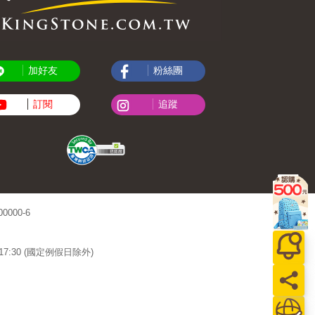
加好友
粉絲團
訂閱
追蹤
000-6
~17:30 (國定例假日除外)