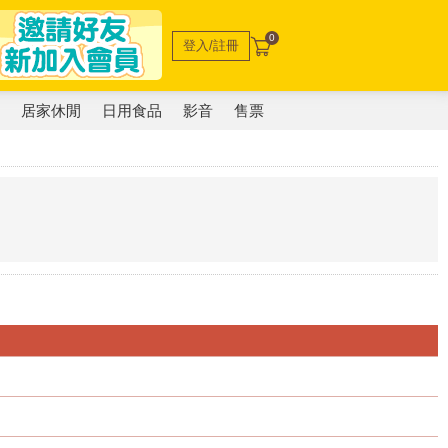
0
登入/註冊
電
居家休閒
日用食品
影音
售票