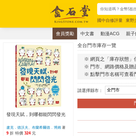
國中自修評量
東野
唯紅花綻放
奧德賽
會員獎勵
中文書
動漫ACG
親子
全台門市庫存一覽
※ 網頁之「庫存狀態」
※ 門市、網路價格及贈
※ 點擊門市名稱可查看
請選擇縣市：
發現天賦，到哪都能閃閃發光
盧克．德沃夫、布蘭希爾德．博姆
著
9
折
特價
324
元