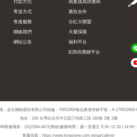
付款方式
我要成為供應商
寄送方式
廣告合作
售後服務
分紅大聯盟
聯絡我們
大量採購
網站公告
福利平台
B2B供應鏈平台
Admin
稱：金石網絡股份有限公司
統編：70832800
食品業者登錄字號：A-170832800-00
地址：100 台灣台北市中正區汀州路三段 160巷 3號 2樓
89
客服傳真：(02)2364-4672(專線)
服務時間：週一至週五 9:30~12:30 | 14:00
客服信箱：https://www.kingstone.com.tw/qa/callme/