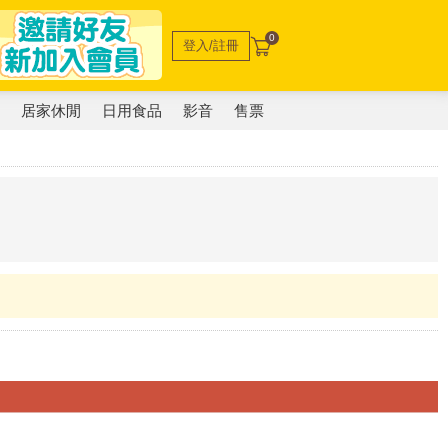
0
登入/註冊
電
居家休閒
日用食品
影音
售票