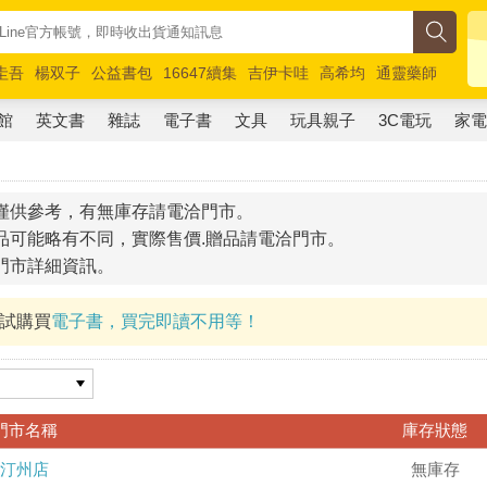
圭吾
楊双子
公益書包
16647續集
吉伊卡哇
高希均
通靈藥師
路邊攤新作
馬斯克
玩具總動員5
超慢跑
館
英文書
雜誌
電子書
文具
玩具親子
3C電玩
家
僅供參考，有無庫存請電洽門市。
品可能略有不同，實際售價.贈品請電洽門市。
門市詳細資訊。
試試購買
電子書，買完即讀不用等！
門市名稱
庫存狀態
汀州店
無庫存