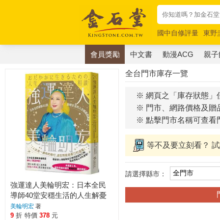
國中自修評量
東野
唯紅花綻放
奧德賽
會員獎勵
中文書
動漫ACG
親子
全台門市庫存一覽
※ 網頁之「庫存狀態」
※ 門市、網路價格及贈
※ 點擊門市名稱可查看
等不及要立刻看？ 
請選擇縣市：
強運達人美輪明宏：日本全民
導師40堂安穩生活的人生解憂
諮詢室
美輪明宏
著
9
折
特價
378
元