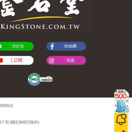
加好友
粉絲團
訂閱
追蹤
000-6
~17:30 (國定例假日除外)