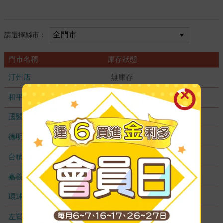
請選擇縣市：
門市名稱
庫存狀態
汀州店
無庫存
和平店
無庫存
國醫加盟店
無庫存
德明加盟店
無庫存
台積店
無庫存
嘉義耐斯店
無庫存
環球店
無庫存
左營店
無庫存