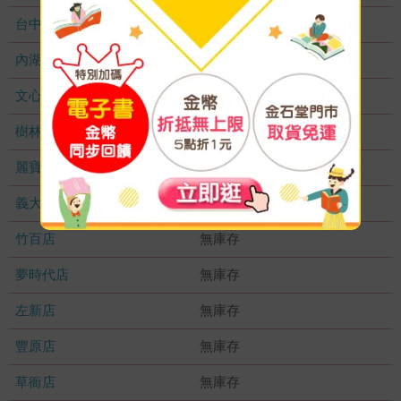
台中秀泰店
無庫存
內湖大潤發
無庫存
文心店
無庫存
樹林店
無庫存
麗寶店
無庫存
義大店
無庫存
竹百店
無庫存
夢時代店
無庫存
左新店
無庫存
豐原店
無庫存
草衙店
無庫存