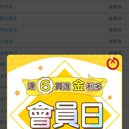
和平店
無庫存
國醫加盟店
無庫存
德明加盟店
無庫存
台積店
無庫存
嘉義耐斯店
無庫存
環球店
無庫存
左營店
無庫存
台中秀泰店
無庫存
內湖大潤發
無庫存
文心店
無庫存
樹林店
無庫存