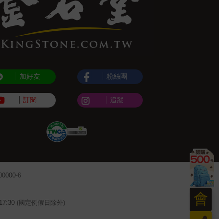
加好友
粉絲團
訂閱
追蹤
000-6
會
~17:30 (國定例假日除外)