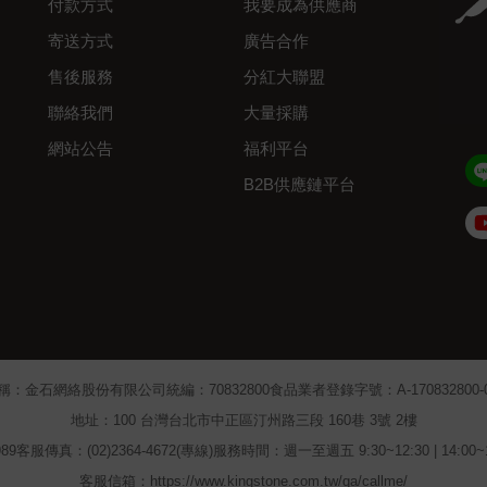
付款方式
我要成為供應商
寄送方式
廣告合作
售後服務
分紅大聯盟
聯絡我們
大量採購
網站公告
福利平台
B2B供應鏈平台
Admin
稱：金石網絡股份有限公司
統編：70832800
食品業者登錄字號：A-170832800-00
地址：100 台灣台北市中正區汀州路三段 160巷 3號 2樓
89
客服傳真：(02)2364-4672(專線)
服務時間：週一至週五 9:30~12:30 | 14:00
客服信箱：https://www.kingstone.com.tw/qa/callme/