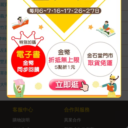
麗寶店
無庫存
義大店
無庫存
竹百店
無庫存
夢時代店
無庫存
左新店
無庫存
豐原店
無庫存
草衙店
無庫存
大甲店
無庫存
客服中心
合作與服務
購物說明
異業合作