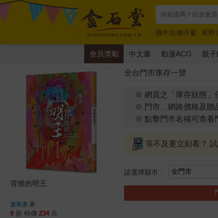
國中自修評量
東野
唯紅花綻放
奧德賽
會員獎勵
中文書
動漫ACG
親子
全台門市庫存一覽
※ 網頁之「庫存狀態」
※ 門市、網路價格及贈
※ 點擊門市名稱可查看
等不及要立刻看？ 
請選擇縣市：
背後的明王
盧勝彥
著
9
折
特價
234
元