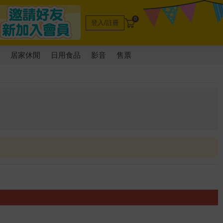
0
登入/註冊
電
居家休閒
日用食品
影音
售票