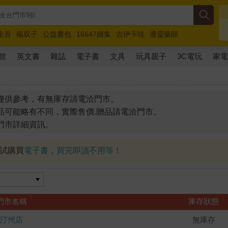
圭吾
楊双子
公益書包
16647續集
吉伊卡哇
通靈藥師
路邊攤新作
馬斯克
玩具總動員5
超慢跑
館
英文書
雜誌
電子書
文具
玩具親子
3C電玩
家
僅供參考，有無庫存請電洽門市。
品可能略有不同，實際售價.贈品請電洽門市。
門市詳細資訊。
試試購買
電子書，買完即讀不用等！
門市名稱
庫存狀態
汀州店
無庫存