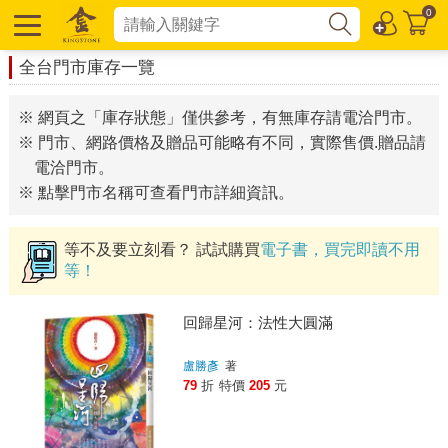
0
全台門市庫存一覽
※ 網頁之「庫存狀態」僅供參考，有無庫存請電洽門市。
※ 門市、網路價格及贈品可能略有不同，實際售價.贈品請
電洽門市。
※ 點擊門市名稱可查看門市詳細資訊。
等不及要立刻看？ 試試購買
電子書，買完即讀不用
等！
回歸星河：法性大圓滿
盧勝彥
著
79
折
特價
205
元