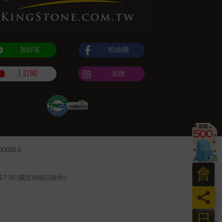
加好友
粉絲團
訂閱
追蹤
000-6
會
~17:30 (國定例假日除外)
員
日