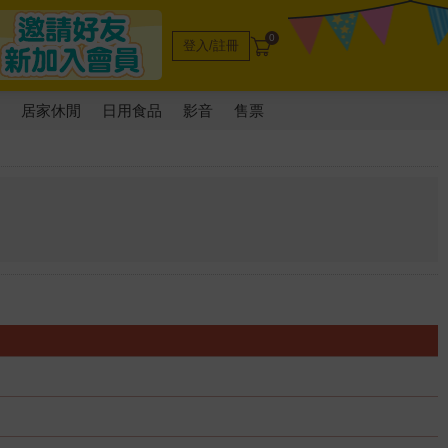
0
登入/註冊
電
居家休閒
日用食品
影音
售票