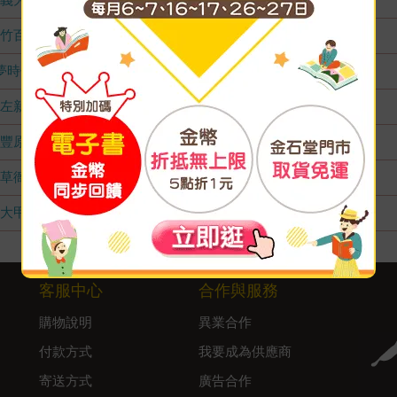
竹百店
無庫存
夢時代店
無庫存
左新店
無庫存
豐原店
無庫存
草衙店
無庫存
大甲店
無庫存
客服中心
合作與服務
購物說明
異業合作
付款方式
我要成為供應商
寄送方式
廣告合作