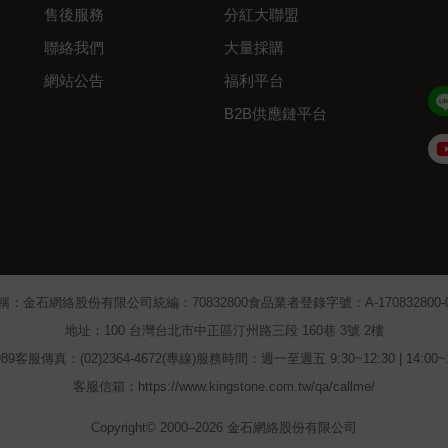
售後服務
分紅大聯盟
聯絡我們
大量採購
網站公告
福利平台
B2B供應鏈平台
Admin
稱：金石網絡股份有限公司
統編：70832800
食品業者登錄字號：A-170832800-00
地址：100 台灣台北市中正區汀州路三段 160巷 3號 2樓
89
客服傳真：(02)2364-4672(專線)
服務時間：週一至週五 9:30~12:30 | 14:00
客服信箱：https://www.kingstone.com.tw/qa/callme/
Copyright© 2000–2026 金石網絡股份有限公司