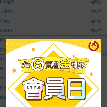
國醫加盟店
無庫存
德明加盟店
無庫存
台積店
無庫存
嘉義耐斯店
無庫存
環球店
無庫存
左營店
無庫存
台中秀泰店
無庫存
內湖大潤發
無庫存
文心店
無庫存
樹林店
無庫存
麗寶店
無庫存
義大店
無庫存