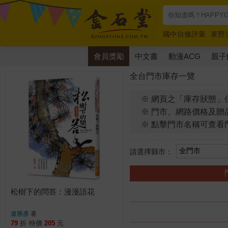
國中自修評量
東野
唯紅花綻放
奧德賽
會員獎勵
中文書
動漫ACG
親子
全台門市庫存一覽
※ 網頁之「庫存狀態」
※ 門市、網路價格及贈
※ 點擊門市名稱可查看
請選擇縣市：
松樹下的問答：漫漫語花
盧勝彥
著
79
折
特價
205
元