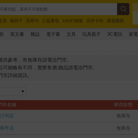
圭吾
楊双子
高希均
公益書包
16647續集
吉伊卡哇
通靈藥師
路邊攤新作
馬斯克
玩具總動員5
超慢跑
館
英文書
雜誌
電子書
文具
玩具親子
3C電玩
家
僅供參考，有無庫存請電洽門市。
品可能略有不同，實際售價.贈品請電洽門市。
門市詳細資訊。
門市名稱
庫存狀態
汀州店
無庫存
和平店
無庫存