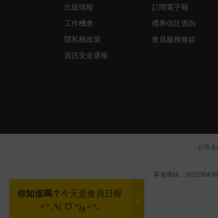
出版情報
訂閱電子報
工作機會
禮券信託查詢
隱私權政策
會員服務條款
資訊安全通報
公司名
客服專線：(02)2364-99
你知道嗎？
今天是會員日喔
✧*｡٩(ˊᗜˋ*)و✧*｡