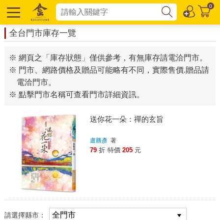
0
全台門市庫存一覽
※ 網頁之「庫存狀態」僅供參考，有無庫存請電洽門市。
※ 門市、網路價格及贈品可能略有不同，實際售價.贈品請
電洽門市。
※ 點擊門市名稱可查看門市詳細資訊。
送你花一朵：禪的玄旨
盧勝彥
著
79
折
特價
205
元
請選擇縣市：