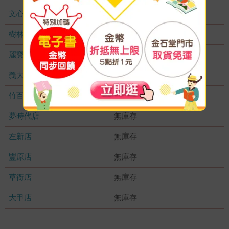
文心店
無庫存
樹林店
無庫存
麗寶店
無庫存
義大店
無庫存
竹百店
無庫存
夢時代店
無庫存
左新店
無庫存
豐原店
無庫存
草衙店
無庫存
大甲店
無庫存