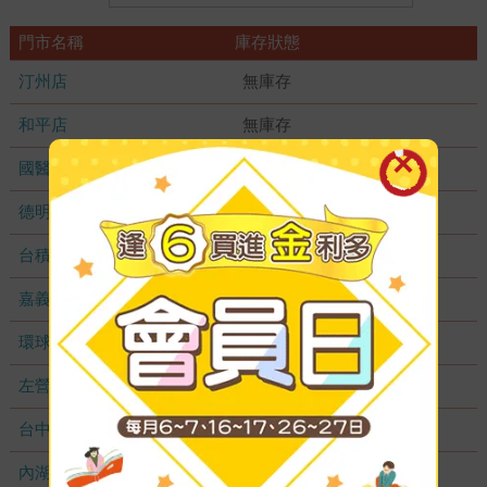
門市名稱
庫存狀態
汀州店
無庫存
和平店
無庫存
國醫加盟店
無庫存
德明加盟店
無庫存
台積店
無庫存
嘉義耐斯店
無庫存
環球店
無庫存
左營店
無庫存
台中秀泰店
無庫存
內湖大潤發
無庫存