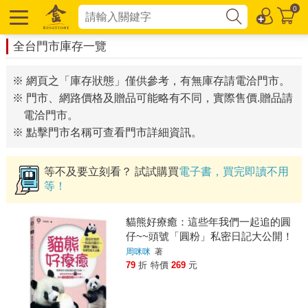
0
全台門市庫存一覽
※ 網頁之「庫存狀態」僅供參考，有無庫存請電洽門市。
※ 門市、網路價格及贈品可能略有不同，實際售價.贈品請
電洽門市。
※ 點擊門市名稱可查看門市詳細資訊。
等不及要立刻看？ 試試購買
電子書，買完即讀不用
等！
貓熊好療癒：這些年我們一起追的圓
仔~~頭號「圓粉」私密日記大公開！
周咪咪
著
79
折
特價
269
元