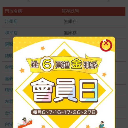
門市名稱
庫存狀態
汀州店
無庫存
和平店
無庫存
國醫加盟店
無庫存
德明加盟店
無庫存
台積店
無庫存
嘉義耐斯店
無庫存
環球店
無庫存
左營店
無庫存
台中秀泰店
無庫存
內湖大潤發
無庫存