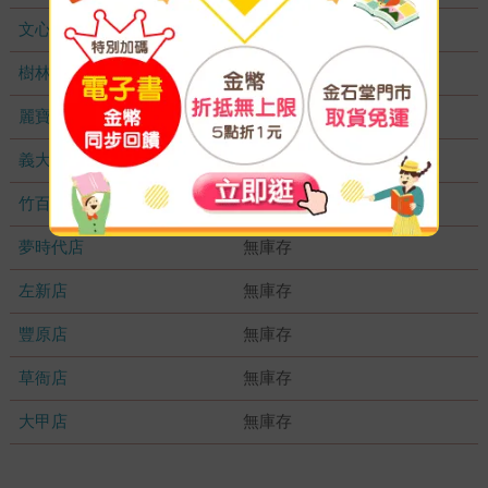
文心店
無庫存
樹林店
無庫存
麗寶店
無庫存
義大店
無庫存
竹百店
無庫存
夢時代店
無庫存
左新店
無庫存
豐原店
無庫存
草衙店
無庫存
大甲店
無庫存