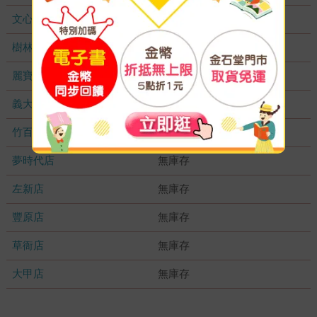
文心店
無庫存
樹林店
無庫存
麗寶店
無庫存
義大店
無庫存
竹百店
無庫存
夢時代店
無庫存
左新店
無庫存
豐原店
無庫存
草衙店
無庫存
大甲店
無庫存