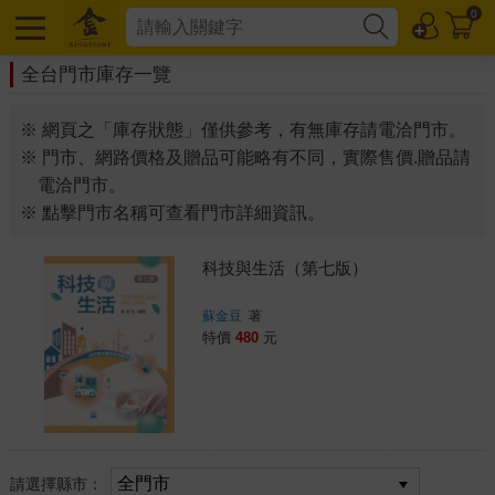
0
全台門市庫存一覽
※ 網頁之「庫存狀態」僅供參考，有無庫存請電洽門市。
※ 門市、網路價格及贈品可能略有不同，實際售價.贈品請
電洽門市。
※ 點擊門市名稱可查看門市詳細資訊。
科技與生活（第七版）
蘇金豆
著
特價
480
元
請選擇縣市：