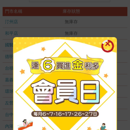
門市名稱
庫存狀態
汀州店
無庫存
和平店
無庫存
國醫加盟店
無庫存
德明加盟店
無庫存
台積店
無庫存
嘉義耐斯店
無庫存
環球店
無庫存
左營店
無庫存
台中秀泰店
無庫存
內湖大潤發
無庫存