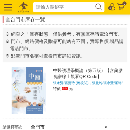
0
全台門市庫存一覽
※ 網頁之「庫存狀態」僅供參考，有無庫存請電洽門市。
※ 門市、網路價格及贈品可能略有不同，實際售價.贈品請
電洽門市。
※ 點擊門市名稱可查看門市詳細資訊。
中醫護理學概論（第五版）【含藥膳
食譜線上觀看QR Code】
張永賢/張曼玲 (總校閱)，張曼玲/張永賢/羅琦/
蘇靖媛/陳光慧/陳慧珊/唐娜櫻/邱靜瑜
著
特價
660
元
請選擇縣市：