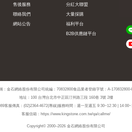
售後服務
分紅大聯盟
聯絡我們
大量採購
網站公告
福利平台
B2B供應鏈平台
Admin
稱：金石網絡股份有限公司
統編：70832800
食品業者登錄字號：A-170832800-00
地址：100 台灣台北市中正區汀州路三段 160巷 3號 2樓
89
客服傳真：(02)2364-4672(專線)
服務時間：週一至週五 9:30~12:30 | 14:00
客服信箱：https://www.kingstone.com.tw/qa/callme/
Copyright© 2000–2026 金石網絡股份有限公司