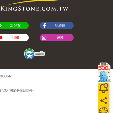
加好友
粉絲團
訂閱
追蹤
000-6
~17:30 (國定例假日除外)