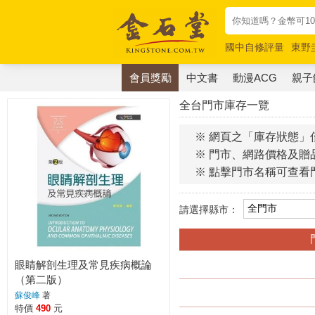
國中自修評量
東野
唯紅花綻放
奧德賽
會員獎勵
中文書
動漫ACG
親子
全台門市庫存一覽
※ 網頁之「庫存狀態」
※ 門市、網路價格及贈
※ 點擊門市名稱可查看
請選擇縣市：
眼睛解剖生理及常見疾病概論
（第二版）
蘇俊峰
著
特價
490
元