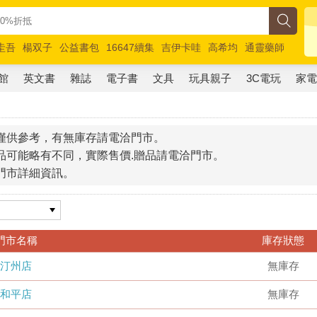
圭吾
楊双子
公益書包
16647續集
吉伊卡哇
高希均
通靈藥師
路邊攤新作
馬斯克
玩具總動員5
超慢跑
館
英文書
雜誌
電子書
文具
玩具親子
3C電玩
家
僅供參考，有無庫存請電洽門市。
品可能略有不同，實際售價.贈品請電洽門市。
門市詳細資訊。
門市名稱
庫存狀態
汀州店
無庫存
和平店
無庫存