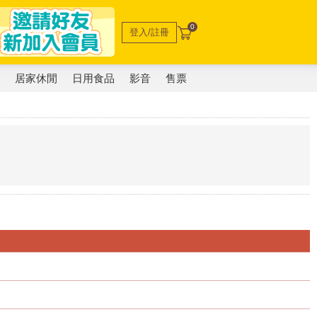
0
登入/註冊
電
居家休閒
日用食品
影音
售票