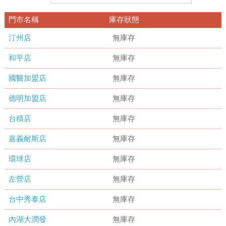
門市名稱
庫存狀態
汀州店
無庫存
和平店
無庫存
國醫加盟店
無庫存
德明加盟店
無庫存
台積店
無庫存
嘉義耐斯店
無庫存
環球店
無庫存
左營店
無庫存
台中秀泰店
無庫存
內湖大潤發
無庫存