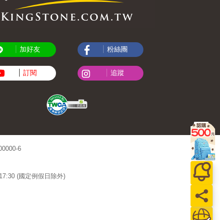
加好友
粉絲團
訂閱
追蹤
000-6
~17:30 (國定例假日除外)