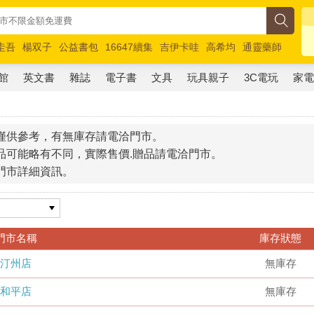
圭吾
楊双子
公益書包
16647續集
吉伊卡哇
高希均
通靈藥師
路邊攤新作
馬斯克
玩具總動員5
超慢跑
館
英文書
雜誌
電子書
文具
玩具親子
3C電玩
家
僅供參考，有無庫存請電洽門市。
品可能略有不同，實際售價.贈品請電洽門市。
門市詳細資訊。
門市名稱
庫存狀態
汀州店
無庫存
和平店
無庫存