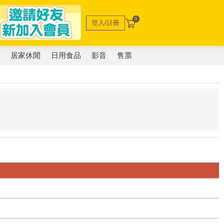
0
登入/註冊
電
居家休閒
日用食品
影音
售票