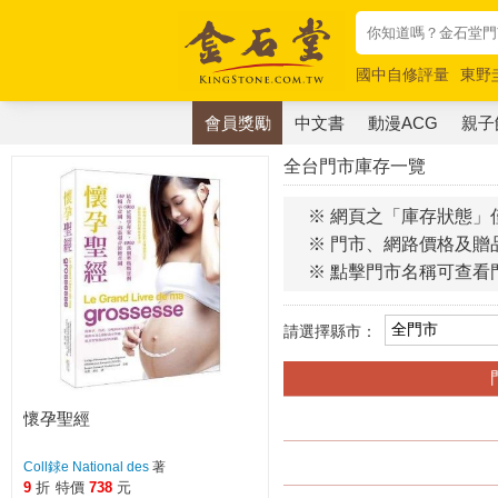
國中自修評量
東野
唯紅花綻放
奧德賽
會員獎勵
中文書
動漫ACG
親子
全台門市庫存一覽
※ 網頁之「庫存狀態」
※ 門市、網路價格及贈
※ 點擊門市名稱可查看
請選擇縣市：
懷孕聖經
Coll銶e National des
著
9
折
特價
738
元