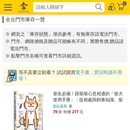
0
全台門市庫存一覽
※ 網頁之「庫存狀態」僅供參考，有無庫存請電洽門市。
※ 門市、網路價格及贈品可能略有不同，實際售價.贈品請
電洽門市。
※ 點擊門市名稱可查看門市詳細資訊。
等不及要立刻看？ 試試購買
電子書，買完即讀不用
等！
柴友必備！跟柴柴心意相通的「柴犬
使用手冊」：從相處與飼養知識、柴
柴怪癖到有趣日常，最療癒的萌犬指
影山直美
著
南(獨家附贈：全彩「柴犬一生萌」保
79
折
特價
277
元
證書)