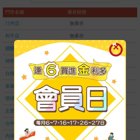
門市名稱
庫存狀態
汀州店
無庫存
和平店
無庫存
國醫加盟店
無庫存
德明加盟店
無庫存
台積店
無庫存
嘉義耐斯店
無庫存
環球店
無庫存
左營店
無庫存
台中秀泰店
無庫存
內湖大潤發
無庫存