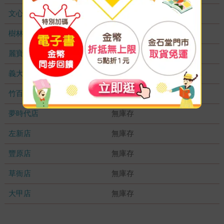
文心店
無庫存
樹林店
無庫存
麗寶店
無庫存
義大店
無庫存
竹百店
無庫存
夢時代店
無庫存
左新店
無庫存
豐原店
無庫存
草衙店
無庫存
大甲店
無庫存