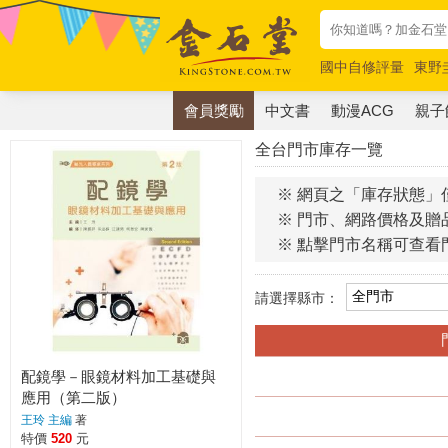
國中自修評量
東野
唯紅花綻放
奧德賽
會員獎勵
中文書
動漫ACG
親子
全台門市庫存一覽
※ 網頁之「庫存狀態」
※ 門市、網路價格及贈
※ 點擊門市名稱可查看
請選擇縣市：
配鏡學－眼鏡材料加工基礎與
應用（第二版）
王玲 主編
著
特價
520
元