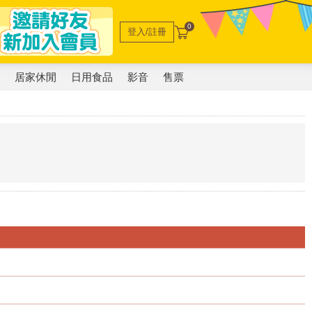
0
登入/註冊
電
居家休閒
日用食品
影音
售票