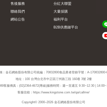
售後服務
分紅大聯盟
聯絡我們
大量採購
網站公告
福利平台
B2B供應鏈平台
Admin
稱：金石網絡股份有限公司
統編：70832800
食品業者登錄字號：A-170832800-00
地址：100 台灣台北市中正區汀州路三段 160巷 3號 2樓
89
客服傳真：(02)2364-4672(專線)
服務時間：週一至週五 9:30~12:30 | 14:00
客服信箱：https://www.kingstone.com.tw/qa/callme/
Copyright© 2000–2026 金石網絡股份有限公司