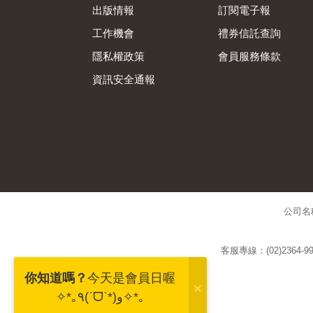
出版情報
訂閱電子報
工作機會
禮券信託查詢
隱私權政策
會員服務條款
資訊安全通報
公司名
客服專線：(02)2364-99
你知道嗎？
今天是會員日喔
✧*｡٩(ˊᗜˋ*)و✧*｡