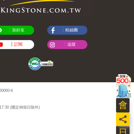
加好友
粉絲團
訂閱
追蹤
000-6
會
~17:30 (國定例假日除外)
員
日