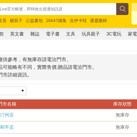
圭吾
楊双子
公益書包
16647續集
吉伊卡哇
通靈藥師
路邊攤新作
馬斯克
玩具總動員5
超慢跑
館
英文書
雜誌
電子書
文具
玩具親子
3C電玩
家
僅供參考，有無庫存請電洽門市。
品可能略有不同，實際售價.贈品請電洽門市。
門市詳細資訊。
門市名稱
庫存狀態
汀州店
無庫存
和平店
無庫存