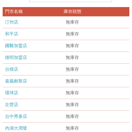
門市名稱
庫存狀態
汀州店
無庫存
和平店
無庫存
國醫加盟店
無庫存
德明加盟店
無庫存
台積店
無庫存
嘉義耐斯店
無庫存
環球店
無庫存
左營店
無庫存
台中秀泰店
無庫存
內湖大潤發
無庫存