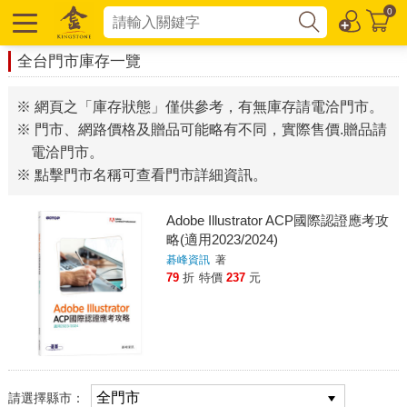
0
全台門市庫存一覽
※ 網頁之「庫存狀態」僅供參考，有無庫存請電洽門市。
※ 門市、網路價格及贈品可能略有不同，實際售價.贈品請
電洽門市。
※ 點擊門市名稱可查看門市詳細資訊。
Adobe Illustrator ACP國際認證應考攻
略(適用2023/2024)
碁峰資訊
著
79
折
特價
237
元
請選擇縣市：