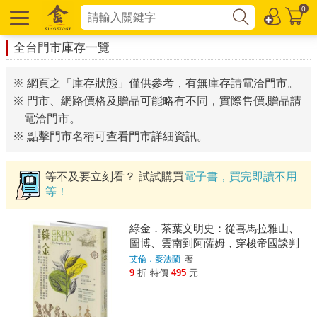
0
全台門市庫存一覽
※ 網頁之「庫存狀態」僅供參考，有無庫存請電洽門市。
※ 門市、網路價格及贈品可能略有不同，實際售價.贈品請
電洽門市。
※ 點擊門市名稱可查看門市詳細資訊。
等不及要立刻看？ 試試購買
電子書，買完即讀不用
等！
綠金．茶葉文明史：從喜馬拉雅山、
圖博、雲南到阿薩姆，穿梭帝國談判
桌與茶農辛勤間，轉動現代工業、經
艾倫．麥法蘭
著
貿發展與醫療應用齒輪的隱形推手
9
折
特價
495
元