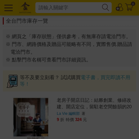
0
全台門市庫存一覽
※ 網頁之「庫存狀態」僅供參考，有無庫存請電洽門市。
※ 門市、網路價格及贈品可能略有不同，實際售價.贈品請
電洽門市。
※ 點擊門市名稱可查看門市詳細資訊。
等不及要立刻看？ 試試購買
電子書，買完即讀不用
等！
老房子開店日記：結夥創業、修繕改
建、開店定位，留駐老空間餘韻的20
個創業故事
La Vie 編輯部
著
9
折
特價
324
元