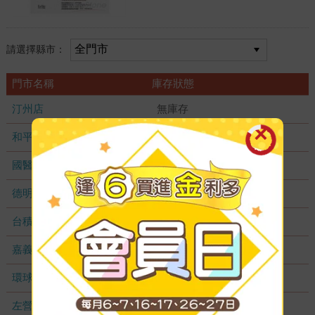
請選擇縣市：
門市名稱
庫存狀態
汀州店
無庫存
和平店
無庫存
國醫加盟店
無庫存
德明加盟店
無庫存
台積店
無庫存
嘉義耐斯店
無庫存
環球店
無庫存
左營店
無庫存