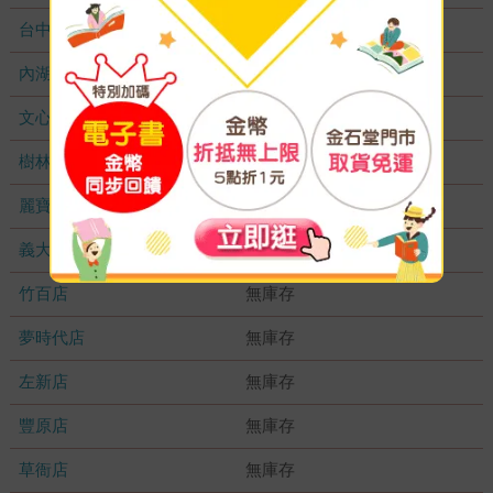
台中秀泰店
無庫存
內湖大潤發
無庫存
文心店
無庫存
樹林店
無庫存
麗寶店
無庫存
義大店
無庫存
竹百店
無庫存
夢時代店
無庫存
左新店
無庫存
豐原店
無庫存
草衙店
無庫存