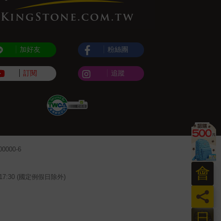
加好友
粉絲團
訂閱
追蹤
000-6
會
~17:30 (國定例假日除外)
員
日