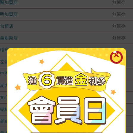
國醫加盟店
無庫存
德明加盟店
無庫存
台積店
無庫存
嘉義耐斯店
無庫存
環球店
無庫存
左營店
無庫存
台中秀泰店
無庫存
內湖大潤發
無庫存
文心店
無庫存
樹林店
無庫存
麗寶店
無庫存
義大店
無庫存