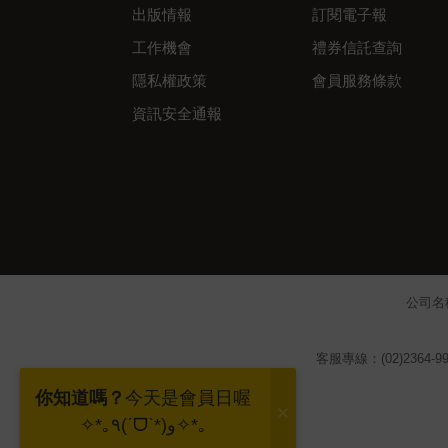
出版情報
訂閱電子報
工作機會
禮券信託查詢
隱私權政策
會員服務條款
資訊安全通報
公司名
客服專線：(02)2364-99
你知道嗎？
今天是會員日喔
✧*｡٩(ˊᗜˋ*)و✧*｡