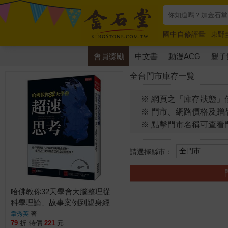
國中自修評量
東野
唯紅花綻放
奧德賽
會員獎勵
中文書
動漫ACG
親子
全台門市庫存一覽
※ 網頁之「庫存狀態」
※ 門市、網路價格及贈
※ 點擊門市名稱可查看
請選擇縣市：
哈佛教你32天學會大腦整理從
科學理論、故事案例到親身經
驗，每天上一堂認識自己的大
韋秀英
著
腦思考課！
79
折
特價
221
元