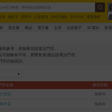
圭吾
楊双子
高希均
公益書包
16647續集
吉伊卡哇
通靈藥師
路邊攤新作
馬斯克
玩具總動員5
超慢跑
館
英文書
雜誌
電子書
文具
玩具親子
3C電玩
家
僅供參考，有無庫存請電洽門市。
品可能略有不同，實際售價.贈品請電洽門市。
門市詳細資訊。
門市名稱
庫存狀態
汀州店
無庫存
和平店
無庫存