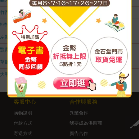
竹百店
無庫存
夢時代店
無庫存
左新店
無庫存
豐原店
無庫存
草衙店
無庫存
大甲店
無庫存
客服中心
合作與服務
購物說明
異業合作
付款方式
我要成為供應商
寄送方式
廣告合作