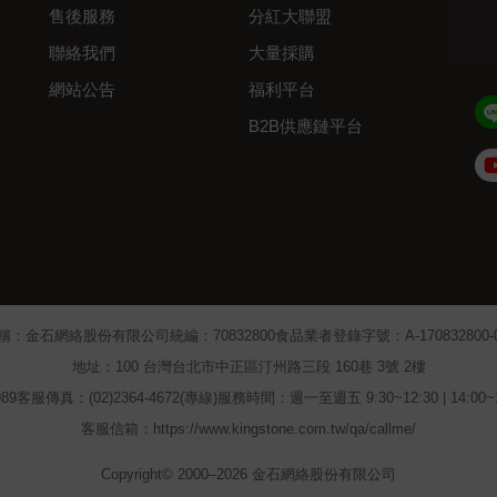
售後服務
分紅大聯盟
聯絡我們
大量採購
網站公告
福利平台
B2B供應鏈平台
Admin
稱：金石網絡股份有限公司
統編：70832800
食品業者登錄字號：A-170832800-00
地址：100 台灣台北市中正區汀州路三段 160巷 3號 2樓
89
客服傳真：(02)2364-4672(專線)
服務時間：週一至週五 9:30~12:30 | 14:00
客服信箱：https://www.kingstone.com.tw/qa/callme/
Copyright© 2000–2026 金石網絡股份有限公司