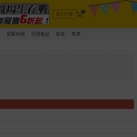
0
登入/註冊
電
居家休閒
日用食品
影音
售票