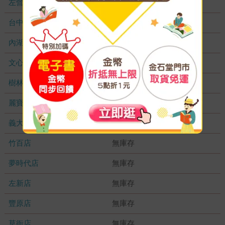
左營店
無庫存
台中秀泰店
無庫存
內湖大潤發
無庫存
文心店
無庫存
樹林店
無庫存
麗寶店
無庫存
義大店
無庫存
竹百店
無庫存
夢時代店
無庫存
左新店
無庫存
豐原店
無庫存
草衙店
無庫存