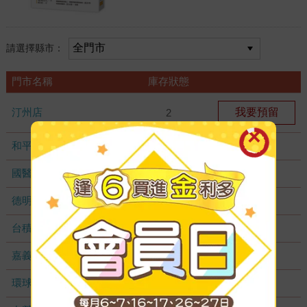
請選擇縣市：
門市名稱
庫存狀態
汀州店
我要預留
2
和平店
無庫存
國醫加盟店
無庫存
德明加盟店
無庫存
台積店
無庫存
嘉義耐斯店
無庫存
環球店
無庫存