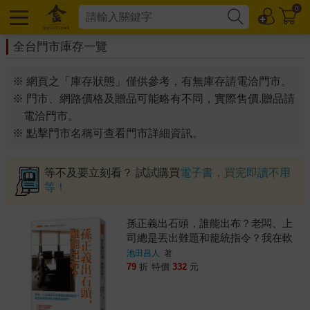
0
全台門市庫存一覽
※ 網頁之「庫存狀態」僅供參考，有無庫存請電洽門市。
※ 門市、網路價格及贈品可能略有不同，實際售價.贈品請
電洽門市。
※ 點擊門市名稱可查看門市詳細資訊。
等不及要立刻看？ 試試購買
電子書，買完即讀不用
等！
孫正義出石頭，誰能出布？老闆、上
司總是丟出難題和籠統指令？我在軟
銀學到的目標達成竅門
池田昌人
著
79
折
特價
332
元