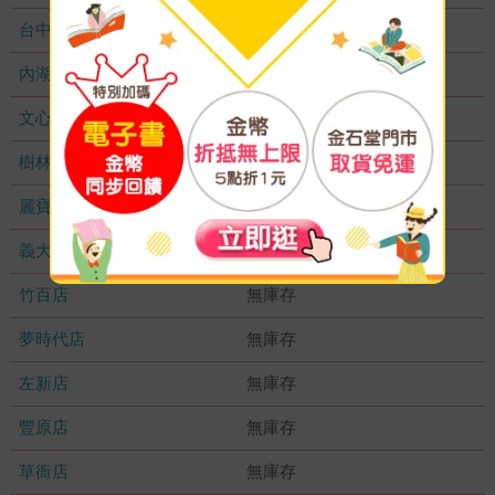
台中秀泰店
無庫存
內湖大潤發
無庫存
文心店
無庫存
樹林店
無庫存
麗寶店
無庫存
義大店
無庫存
竹百店
無庫存
夢時代店
無庫存
左新店
無庫存
豐原店
無庫存
草衙店
無庫存