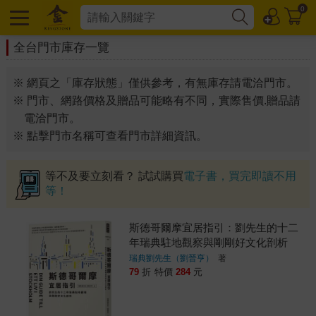
0
全台門市庫存一覽
※ 網頁之「庫存狀態」僅供參考，有無庫存請電洽門市。
※ 門市、網路價格及贈品可能略有不同，實際售價.贈品請
電洽門市。
※ 點擊門市名稱可查看門市詳細資訊。
等不及要立刻看？ 試試購買
電子書，買完即讀不用
等！
斯德哥爾摩宜居指引：劉先生的十二
年瑞典駐地觀察與剛剛好文化剖析
瑞典劉先生（劉晉亨）
著
79
折
特價
284
元