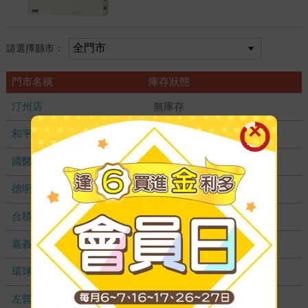
請選擇縣市：
門市名稱
庫存狀態
汀州店
無庫存
和平店
無庫存
國醫加盟店
無庫存
德明加盟店
無庫存
台積店
無庫存
嘉義耐斯店
無庫存
環球店
無庫存
左營店
無庫存