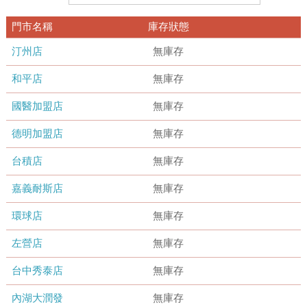
門市名稱
庫存狀態
汀州店
無庫存
和平店
無庫存
國醫加盟店
無庫存
德明加盟店
無庫存
台積店
無庫存
嘉義耐斯店
無庫存
環球店
無庫存
左營店
無庫存
台中秀泰店
無庫存
內湖大潤發
無庫存