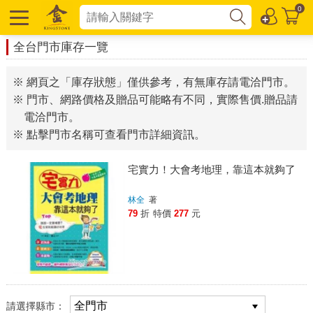
0
全台門市庫存一覽
※ 網頁之「庫存狀態」僅供參考，有無庫存請電洽門市。
※ 門市、網路價格及贈品可能略有不同，實際售價.贈品請
電洽門市。
※ 點擊門市名稱可查看門市詳細資訊。
宅實力！大會考地理，靠這本就夠了
林全
著
79
折
特價
277
元
請選擇縣市：