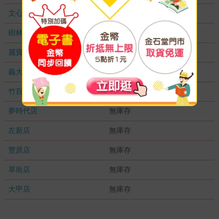
文心店
無庫存
樹林店
無庫存
麗寶店
無庫存
義大店
無庫存
竹百店
無庫存
夢時代店
無庫存
左新店
無庫存
豐原店
無庫存
草衙店
無庫存
大甲店
無庫存