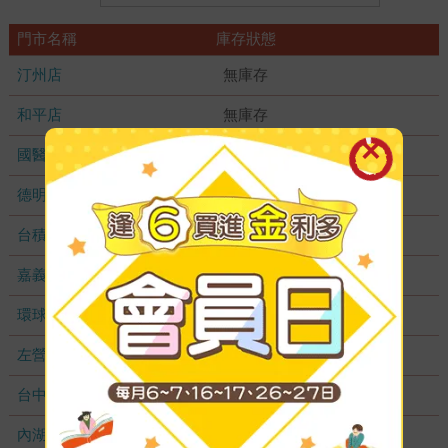
門市名稱
庫存狀態
汀州店
無庫存
和平店
無庫存
國醫加盟店
無庫存
德明加盟店
無庫存
台積店
無庫存
嘉義耐斯店
無庫存
環球店
無庫存
左營店
無庫存
台中秀泰店
無庫存
內湖大潤發
無庫存