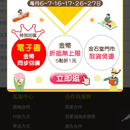
竹百店
無庫存
夢時代店
無庫存
左新店
無庫存
豐原店
無庫存
草衙店
無庫存
大甲店
1
客服中心
合作與服務
購物說明
異業合作
付款方式
我要成為供應商
寄送方式
廣告合作