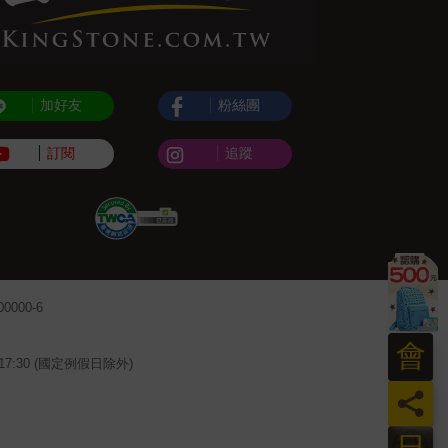
加好友
粉絲團
訂閱
追蹤
000-6
會
~17:30 (國定例假日除外)
員
日