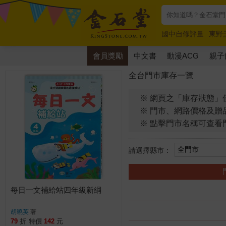
國中自修評量
東野
唯紅花綻放
奧德賽
會員獎勵
中文書
動漫ACG
親子
全台門市庫存一覽
※ 網頁之「庫存狀態」
※ 門市、網路價格及贈
※ 點擊門市名稱可查看
請選擇縣市：
每日一文補給站四年級新綱
胡曉英
著
79
折
特價
142
元