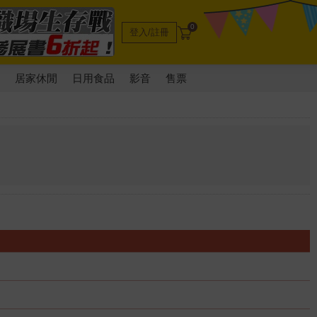
0
登入/註冊
電
居家休閒
日用食品
影音
售票