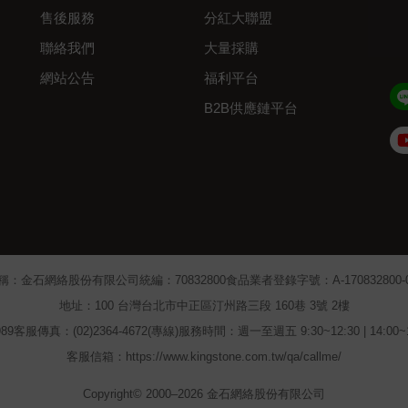
售後服務
分紅大聯盟
聯絡我們
大量採購
網站公告
福利平台
B2B供應鏈平台
Admin
稱：金石網絡股份有限公司
統編：70832800
食品業者登錄字號：A-170832800-00
地址：100 台灣台北市中正區汀州路三段 160巷 3號 2樓
89
客服傳真：(02)2364-4672(專線)
服務時間：週一至週五 9:30~12:30 | 14:00
客服信箱：https://www.kingstone.com.tw/qa/callme/
Copyright© 2000–2026 金石網絡股份有限公司