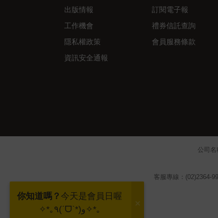
出版情報
訂閱電子報
工作機會
禮券信託查詢
隱私權政策
會員服務條款
資訊安全通報
公司名
客服專線：(02)2364-99
你知道嗎？
今天是會員日喔
✧*｡٩(ˊᗜˋ*)و✧*｡