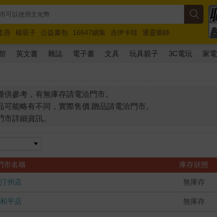
圭吾
楊双子
公益書包
16647續集
吉伊卡哇
通靈藥師
路邊攤新作
馬斯克
玩具總動員5
超慢跑
館
英文書
雜誌
電子書
文具
玩具親子
3C電玩
家
僅供參考，有無庫存請電洽門市。
品可能略有不同，實際售價.贈品請電洽門市。
門市詳細資訊。
門市名稱
庫存狀態
汀州店
無庫存
和平店
無庫存