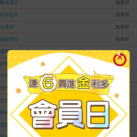
國醫加盟店
無庫存
德明加盟店
無庫存
台積店
無庫存
嘉義耐斯店
無庫存
環球店
無庫存
左營店
無庫存
台中秀泰店
無庫存
內湖大潤發
無庫存
文心店
無庫存
樹林店
無庫存
麗寶店
無庫存
義大店
無庫存