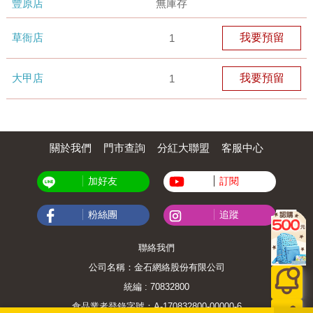
豐原店
無庫存
草衙店
我要預留
1
大甲店
我要預留
1
關於我們
門市查詢
分紅大聯盟
客服中心
加好友
訂閱
粉絲團
追蹤
聯絡我們
公司名稱：金石網絡股份有限公司
統編 : 70832800
食品業者登錄字號：A-170832800-00000-6