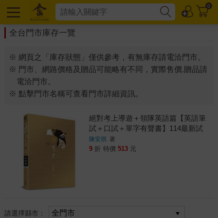
0
全台門市庫存一覽
※ 網頁之「庫存狀態」僅供參考，有無庫存請電洽門市。
※ 門市、網路價格及贈品可能略有不同，實際售價.贈品請
電洽門市。
※ 點擊門市名稱可查看門市詳細資訊。
絕對考上導遊＋領隊英語篇【英語筆
試＋口試＋單字有聲書】114最新試
題收錄、90招必考文法＋800個必讀
陳安琪
著
單字＋640
9
折
特價
513
元
請選擇縣市：