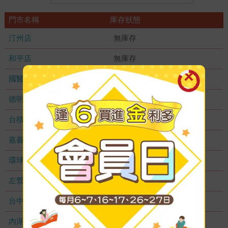
門市名稱
庫存狀態
汀州店
無庫存
和平店
無庫存
國醫加盟店
無庫存
德明加盟店
無庫存
台積店
無庫存
嘉義耐斯店
無庫存
環球店
無庫存
左營店
無庫存
台中秀泰店
無庫存
內湖大潤發
無庫存