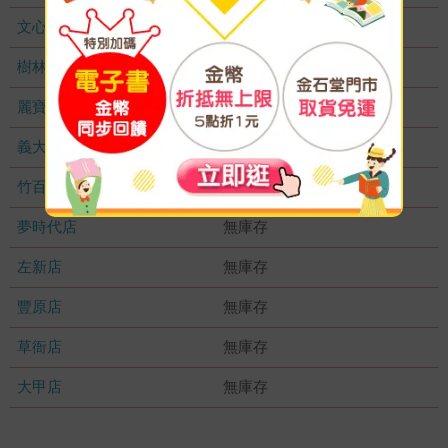
文心店
無庫存
樹林店
無庫存
麗寶店
無庫存
義大店
無庫存
竹百店
無庫存
夢時代店
無庫存
左新店
無庫存
豐原店
無庫存
草衙店
無庫存
大甲店
無庫存