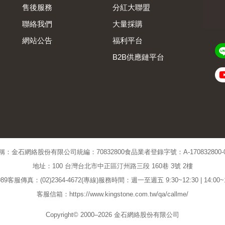
售後服務
分紅大聯盟
聯絡我們
大量採購
網站公告
福利平台
B2B供應鏈平台
Admin
稱：金石網絡股份有限公司
統編：70832800
食品業者登錄字號：A-170832800-00
地址：100 台灣台北市中正區汀州路三段 160巷 3號 2樓
89
客服傳真：(02)2364-4672(專線)
服務時間：週一至週五 9:30~12:30 | 14:00
客服信箱：https://www.kingstone.com.tw/qa/callme/
Copyright© 2000–2026 金石網絡股份有限公司