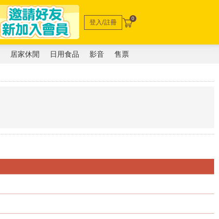
0
登入/註冊
電
居家休閒
日用食品
影音
售票