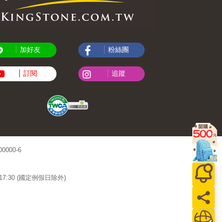
加好友
粉絲團
訂閱
追蹤
000-6
~17:30 (國定例假日除外)