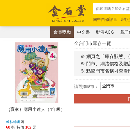
國中自修評量
東野
唯紅花綻放
奧德賽
會員獎勵
中文書
動漫ACG
親子
全台門市庫存一覽
※ 網頁之「庫存狀態」
※ 門市、網路價格及贈
※ 點擊門市名稱可查看
請選擇縣市：
｛贏家｝應用小達人（4年級）
翰林編輯
著
68
折
特價
102
元