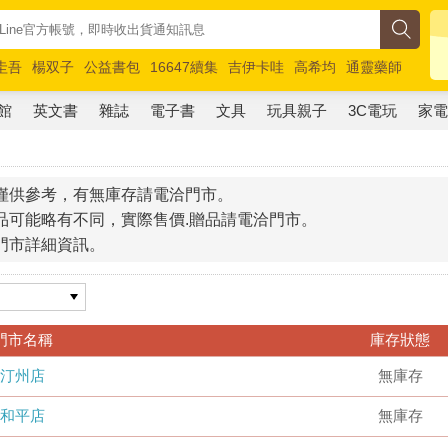
圭吾
楊双子
公益書包
16647續集
吉伊卡哇
高希均
通靈藥師
路邊攤新作
馬斯克
玩具總動員5
超慢跑
館
英文書
雜誌
電子書
文具
玩具親子
3C電玩
家
僅供參考，有無庫存請電洽門市。
品可能略有不同，實際售價.贈品請電洽門市。
門市詳細資訊。
門市名稱
庫存狀態
汀州店
無庫存
和平店
無庫存