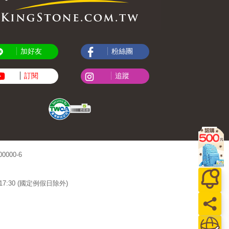
加好友
粉絲團
訂閱
追蹤
000-6
~17:30 (國定例假日除外)