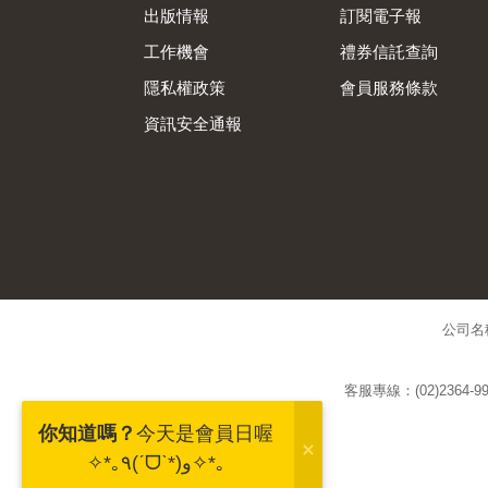
出版情報
訂閱電子報
工作機會
禮券信託查詢
隱私權政策
會員服務條款
資訊安全通報
公司名
客服專線：(02)2364-99
你知道嗎？
今天是會員日喔
✧*｡٩(ˊᗜˋ*)و✧*｡