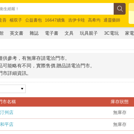
圭吾
楊双子
公益書包
16647續集
吉伊卡哇
高希均
通靈藥師
路邊攤新作
馬斯克
玩具總動員5
超慢跑
館
英文書
雜誌
電子書
文具
玩具親子
3C電玩
家
僅供參考，有無庫存請電洽門市。
品可能略有不同，實際售價.贈品請電洽門市。
門市詳細資訊。
門市名稱
庫存狀態
汀州店
無庫存
和平店
無庫存