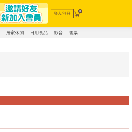
0
登入/註冊
電
居家休閒
日用食品
影音
售票