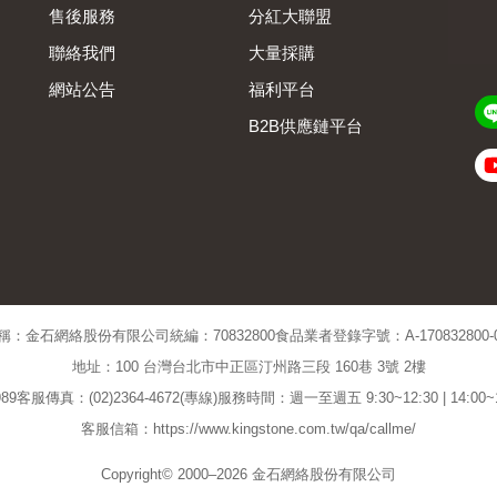
售後服務
分紅大聯盟
聯絡我們
大量採購
網站公告
福利平台
B2B供應鏈平台
Admin
稱：金石網絡股份有限公司
統編：70832800
食品業者登錄字號：A-170832800-00
地址：100 台灣台北市中正區汀州路三段 160巷 3號 2樓
89
客服傳真：(02)2364-4672(專線)
服務時間：週一至週五 9:30~12:30 | 14:00
客服信箱：https://www.kingstone.com.tw/qa/callme/
Copyright© 2000–2026 金石網絡股份有限公司