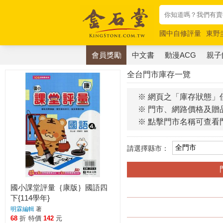
國中自修評量
東野
唯紅花綻放
奧德賽
會員獎勵
中文書
動漫ACG
親子
全台門市庫存一覽
※ 網頁之「庫存狀態」
※ 門市、網路價格及贈
※ 點擊門市名稱可查看
請選擇縣市：
國小課堂評量｛康版｝國語四
下{114學年}
明霖編輯
著
68
折
特價
142
元