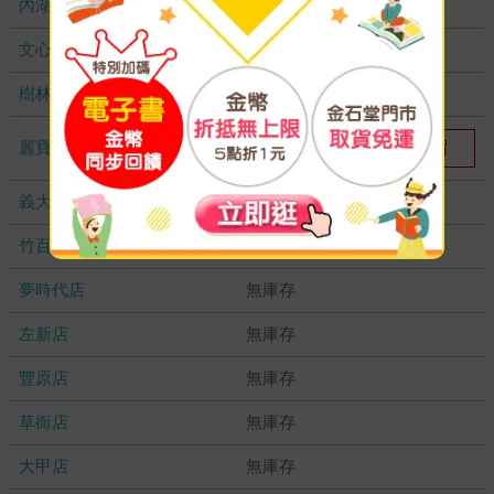
內湖大潤發
無庫存
文心店
無庫存
樹林店
無庫存
麗寶店
我要預留
1
義大店
無庫存
竹百店
無庫存
夢時代店
無庫存
左新店
無庫存
豐原店
無庫存
草衙店
無庫存
大甲店
無庫存