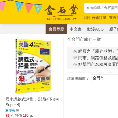
國中自修評量
東野
唯紅花綻放
奧德賽
會員獎勵
中文書
動漫ACG
親子
全台門市庫存一覽
※ 網頁之「庫存狀態」
※ 門市、網路價格及贈
※ 點擊門市名稱可查看
請選擇縣市：
國小講義式評量：英語(4下)(何
Super 4)
林漢忠
著
79
折
特價
165
元