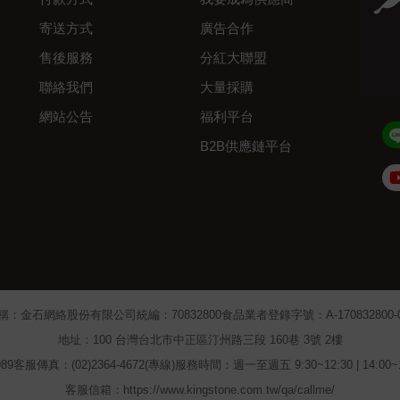
寄送方式
廣告合作
售後服務
分紅大聯盟
聯絡我們
大量採購
網站公告
福利平台
B2B供應鏈平台
Admin
稱：金石網絡股份有限公司
統編：70832800
食品業者登錄字號：A-170832800-00
地址：100 台灣台北市中正區汀州路三段 160巷 3號 2樓
89
客服傳真：(02)2364-4672(專線)
服務時間：週一至週五 9:30~12:30 | 14:00
客服信箱：https://www.kingstone.com.tw/qa/callme/