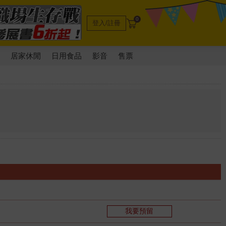
0
登入/註冊
電
居家休閒
日用食品
影音
售票
我要預留