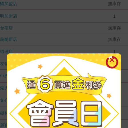
國醫加盟店
無庫存
德明加盟店
1
台積店
無庫存
嘉義耐斯店
無庫存
環球店
1
左營店
無庫存
台中秀泰店
1
內湖大潤發
無庫存
文心店
1
樹林店
1
麗寶店
無庫存