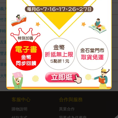
義大店
1
竹百店
無庫存
夢時代店
1
左新店
無庫存
豐原店
2
草衙店
無庫存
大甲店
1
客服中心
合作與服務
購物說明
異業合作
付款方式
我要成為供應商