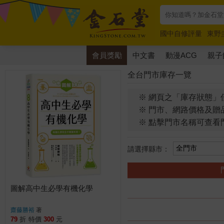
國中自修評量
東野
唯紅花綻放
奧德賽
會員獎勵
中文書
動漫ACG
親子
全台門市庫存一覽
※ 網頁之「庫存狀態」
※ 門市、網路價格及贈
※ 點擊門市名稱可查看
請選擇縣市：
圖解高中生必學有機化學
齋藤勝裕
著
79
折
特價
300
元