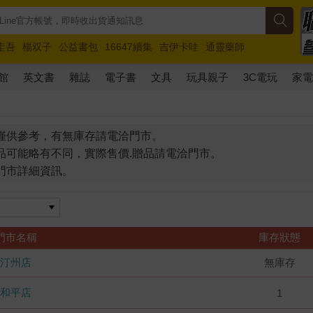
圭吾
楊双子
公益書包
16647續集
吉伊卡哇
通靈藥師
路邊攤新作
馬斯克
玩具總動員5
超慢跑
館
英文書
雜誌
電子書
文具
玩具親子
3C電玩
家
僅供參考，有無庫存請電洽門市。
品可能略有不同，實際售價.贈品請電洽門市。
門市詳細資訊。
門市名稱
庫存狀態
汀州店
無庫存
和平店
1