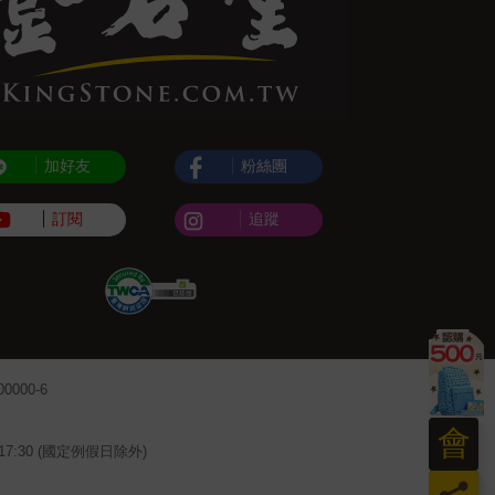
加好友
粉絲團
訂閱
追蹤
000-6
會
~17:30 (國定例假日除外)
員