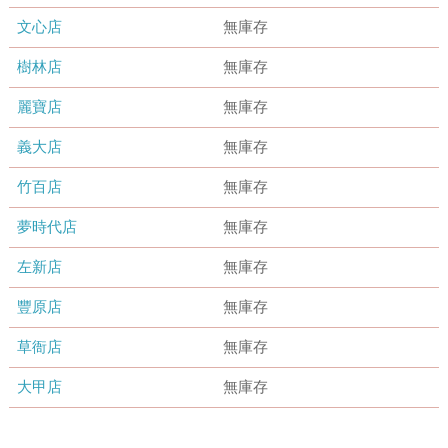
文心店
無庫存
樹林店
無庫存
麗寶店
無庫存
義大店
無庫存
竹百店
無庫存
夢時代店
無庫存
左新店
無庫存
豐原店
無庫存
草衙店
無庫存
大甲店
無庫存