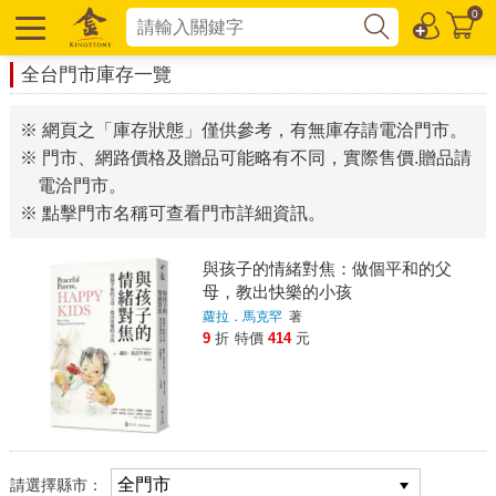
0
全台門市庫存一覽
※ 網頁之「庫存狀態」僅供參考，有無庫存請電洽門市。
※ 門市、網路價格及贈品可能略有不同，實際售價.贈品請
電洽門市。
※ 點擊門市名稱可查看門市詳細資訊。
與孩子的情緒對焦：做個平和的父
母，教出快樂的小孩
蘿拉．馬克罕
著
9
折
特價
414
元
請選擇縣市：